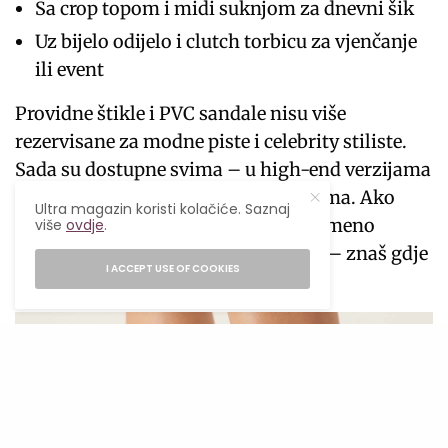
Sa crop topom i midi suknjom za dnevni šik
Uz bijelo odijelo i clutch torbicu za vjenčanje
ili event
Providne štikle i PVC sandale nisu više
rezervisane za modne piste i celebrity stiliste.
Sada su dostupne svima – u high-end verzijama
i pristupačnim high street varijantama. Ako
Ultra magazin koristi kolačiće. Saznaj
ovog ljeta želiš obuću koja je istovremeno
više
ovdje
.
suptilna, zavodljiva i ultra moderna – znaš gdje
I ACCEPT USE OF COOKIES
da gledaš.