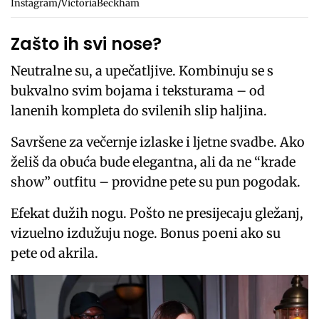
Instagram/VictoriaBeckham
Zašto ih svi nose?
Neutralne su, a upečatljive. Kombinuju se s
bukvalno svim bojama i teksturama – od
lanenih kompleta do svilenih slip haljina.
Savršene za večernje izlaske i ljetne svadbe. Ako
želiš da obuća bude elegantna, ali da ne “krade
show” outfitu – providne pete su pun pogodak.
Efekat dužih nogu. Pošto ne presijecaju gležanj,
vizuelno izdužuju noge. Bonus poeni ako su
pete od akrila.