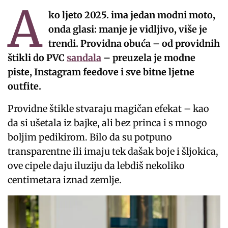
A
ko ljeto 2025. ima jedan modni moto,
onda glasi: manje je vidljivo, više je
trendi. Providna obuća – od providnih
štikli do PVC
sandala
– preuzela je modne
piste, Instagram feedove i sve bitne ljetne
outfite.
Providne štikle stvaraju magičan efekat – kao
da si ušetala iz bajke, ali bez princa i s mnogo
boljim pedikirom. Bilo da su potpuno
transparentne ili imaju tek dašak boje i šljokica,
ove cipele daju iluziju da lebdiš nekoliko
centimetara iznad zemlje.