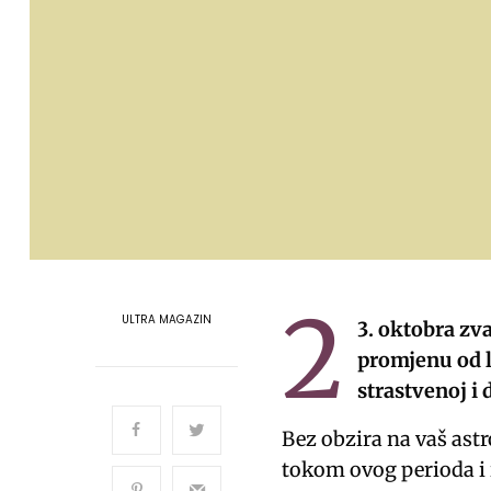
2
ULTRA MAGAZIN
3. oktobra zv
promjenu od l
strastvenoj i
Bez obzira na vaš astr
tokom ovog perioda i i