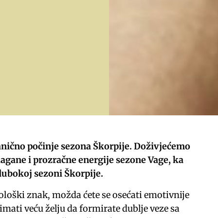
anično počinje sezona Škorpije. Doživjećemo
agane i prozračne energije sezone Vage, ka
 dubokoj sezoni Škorpije.
ološki znak, možda ćete se osećati emotivnije
mati veću želju da formirate dublje veze sa