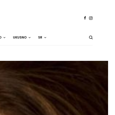
O
UKUSNO
SR