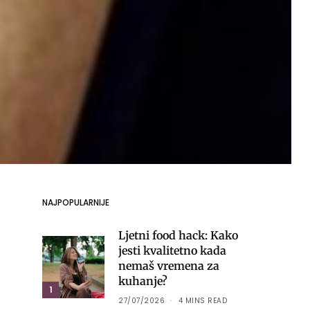
NAJPOPULARNIJE
Ljetni food hack: Kako
jesti kvalitetno kada
nemaš vremena za
kuhanje?
1
27/07/2026
4 MINS READ