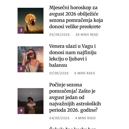
Mjesečni horoskop za
avgust 2026 obilježiće
sezona pomračenja koja
donosi velike preokrete
2
05/08/2026
28 MINS READ
Venera ulazi u Vagu i
donosi nam najfiniju
lekciju o ljubavi i
balansu
3
01/08/2026
6 MINS READ
Počinje sezona
pomračenja! Zašto je
avgust jedan od
najvažnijih astroloških
perioda 2026. godine?
4
04/08/2026
4 MINS READ