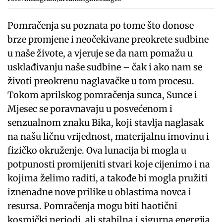
Pomračenja su poznata po tome što donose
brze promjene i neočekivane preokrete sudbine
u naše živote, a vjeruje se da nam pomažu u
usklađivanju naše sudbine – čak i ako nam se
životi preokrenu naglavačke u tom procesu.
Tokom aprilskog pomračenja sunca, Sunce i
Mjesec se poravnavaju u posvećenom i
senzualnom znaku Bika, koji stavlja naglasak
na našu ličnu vrijednost, materijalnu imovinu i
fizičko okruženje. Ova lunacija bi mogla u
potpunosti promijeniti stvari koje cijenimo i na
kojima želimo raditi, a takođe bi mogla pružiti
iznenadne nove prilike u oblastima novca i
resursa. Pomračenja mogu biti haotični
kosmički periodi, ali stabilna i sigurna energija