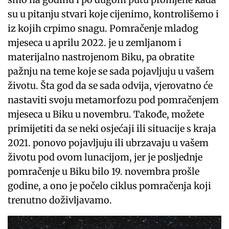
su u pitanju stvari koje cijenimo, kontrolišemo i
iz kojih crpimo snagu. Pomračenje mladog
mjeseca u aprilu 2022. je u zemljanom i
materijalno nastrojenom Biku, pa obratite
pažnju na teme koje se sada pojavljuju u vašem
životu. Šta god da se sada odvija, vjerovatno će
nastaviti svoju metamorfozu pod pomračenjem
mjeseca u Biku u novembru. Takođe, možete
primijetiti da se neki osjećaji ili situacije s kraja
2021. ponovo pojavljuju ili ubrzavaju u vašem
životu pod ovom lunacijom, jer je posljednje
pomračenje u Biku bilo 19. novembra prošle
godine, a ono je počelo ciklus pomračenja koji
trenutno doživljavamo.