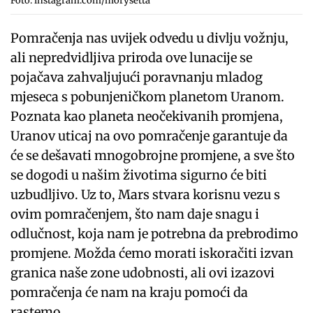
Foto: instagram.com/morysetta
Pomračenja nas uvijek odvedu u divlju vožnju,
ali nepredvidljiva priroda ove lunacije se
pojačava zahvaljujući poravnanju mladog
mjeseca s pobunjeničkom planetom Uranom.
Poznata kao planeta neočekivanih promjena,
Uranov uticaj na ovo pomračenje garantuje da
će se dešavati mnogobrojne promjene, a sve što
se dogodi u našim životima sigurno će biti
uzbudljivo. Uz to, Mars stvara korisnu vezu s
ovim pomračenjem, što nam daje snagu i
odlučnost, koja nam je potrebna da prebrodimo
promjene. Možda ćemo morati iskoračiti izvan
granica naše zone udobnosti, ali ovi izazovi
pomračenja će nam na kraju pomoći da
rastemo.