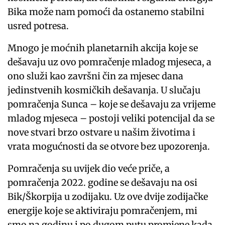
Bika može nam pomoći da ostanemo stabilni
usred potresa.
Mnogo je moćnih planetarnih akcija koje se
dešavaju uz ovo pomračenje mladog mjeseca, a
ono služi kao završni čin za mjesec dana
jedinstvenih kosmičkih dešavanja. U slučaju
pomračenja Sunca – koje se dešavaju za vrijeme
mladog mjeseca – postoji veliki potencijal da se
nove stvari brzo ostvare u našim životima i
vrata mogućnosti da se otvore bez upozorenja.
Pomračenja su uvijek dio veće priče, a
pomračenja 2022. godine se dešavaju na osi
Bik/Škorpija u zodijaku. Uz ove dvije zodijačke
energije koje se aktiviraju pomračenjem, mi
smo na godinu i po dugom putu promjene kada