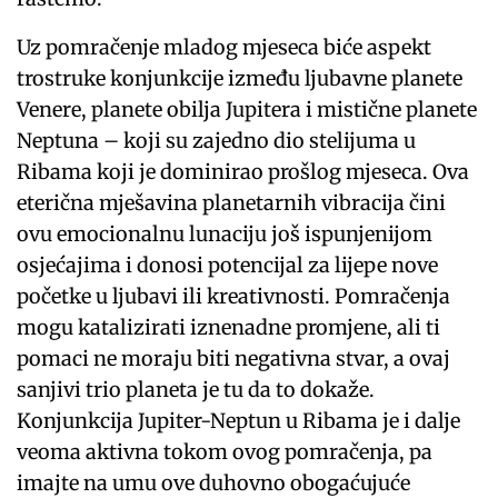
Uz pomračenje mladog mjeseca biće aspekt
trostruke konjunkcije između ljubavne planete
Venere, planete obilja Jupitera i mistične planete
Neptuna – koji su zajedno dio stelijuma u
Ribama koji je dominirao prošlog mjeseca. Ova
eterična mješavina planetarnih vibracija čini
ovu emocionalnu lunaciju još ispunjenijom
osjećajima i donosi potencijal za lijepe nove
početke u ljubavi ili kreativnosti. Pomračenja
mogu katalizirati iznenadne promjene, ali ti
pomaci ne moraju biti negativna stvar, a ovaj
sanjivi trio planeta je tu da to dokaže.
Konjunkcija Jupiter-Neptun u Ribama je i dalje
veoma aktivna tokom ovog pomračenja, pa
imajte na umu ove duhovno obogaćujuće