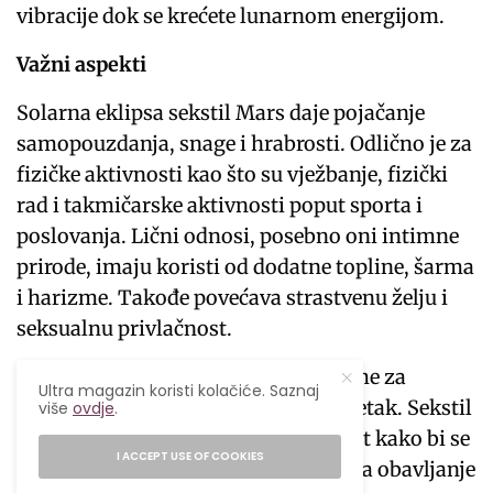
vibracije dok se krećete lunarnom energijom.
Važni aspekti
Solarna eklipsa sekstil Mars daje pojačanje
samopouzdanja, snage i hrabrosti. Odlično je za
fizičke aktivnosti kao što su vježbanje, fizički
rad i takmičarske aktivnosti poput sporta i
poslovanja. Lični odnosi, posebno oni intimne
prirode, imaju koristi od dodatne topline, šarma
i harizme. Takođe povećava strastvenu želju i
seksualnu privlačnost.
Pomračenje Sunca je savršeno vrijeme za
Ultra magazin koristi kolačiće. Saznaj
početak novih projekata ili novi početak. Sekstil
više
ovdje
.
Marsu dodaje inicijativu i asertivnost kako bi se
I ACCEPT USE OF COOKIES
stvari pokrenule. Posebno je dobar za obavljanje