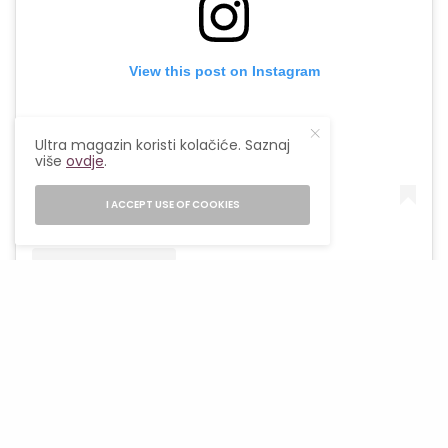
View this post on Instagram
Ultra magazin koristi kolačiće. Saznaj
više
ovdje
.
I ACCEPT USE OF COOKIES
A post shared by kasia (@cvseev)
Ne moraju sve sportske patike biti napravljene
od klasičnih sportskih materijala. Isprobaj
varijante koje kombinuju različite materijale
poput kože, tvida ili satena. Ovakve patike mogu