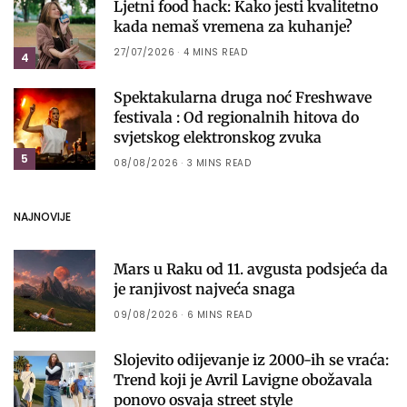
Ljetni food hack: Kako jesti kvalitetno
kada nemaš vremena za kuhanje?
27/07/2026
4 MINS READ
4
Spektakularna druga noć Freshwave
festivala : Od regionalnih hitova do
svjetskog elektronskog zvuka
5
08/08/2026
3 MINS READ
NAJNOVIJE
Mars u Raku od 11. avgusta podsjeća da
je ranjivost najveća snaga
09/08/2026
6 MINS READ
Slojevito odijevanje iz 2000-ih se vraća:
Trend koji je Avril Lavigne obožavala
ponovo osvaja street style