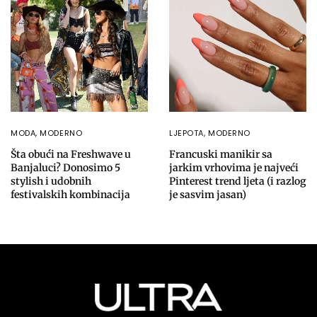
MODA
,
MODERNO
LJEPOTA
,
MODERNO
Šta obući na Freshwave u
Francuski manikir sa
Banjaluci? Donosimo 5
jarkim vrhovima je najveći
stylish i udobnih
Pinterest trend ljeta (i razlog
festivalskih kombinacija
je sasvim jasan)