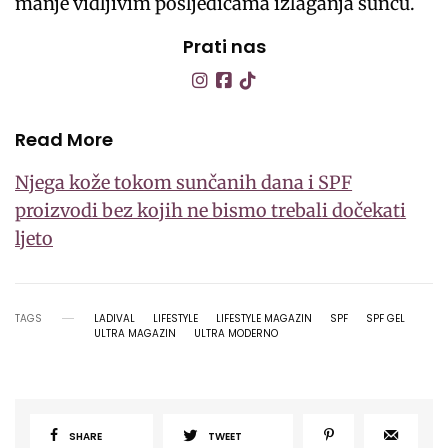
manje vidljivim posljedicama izlaganja suncu.
Prati nas
Read More
Njega kože tokom sunčanih dana i SPF
proizvodi bez kojih ne bismo trebali dočekati
ljeto
TAGS
LADIVAL
LIFESTYLE
LIFESTYLE MAGAZIN
SPF
SPF GEL
ULTRA MAGAZIN
ULTRA MODERNO
SHARE
TWEET