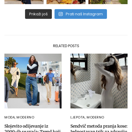
Prikaži još
Prati naš Instagram
RELATED POSTS
MODA
,
MODERNO
LJEPOTA
,
MODERNO
Slojevito odijevanje iz
Sendvič metoda pranja kose:
2000-ih se vraća: Trend koji
Jednostavan trik za zdraviju