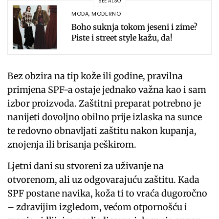
SEE ALSO
MODA
,
MODERNO
Boho suknja tokom jeseni i zime?
Piste i street style kažu, da!
Bez obzira na tip kože ili godine, pravilna
primjena SPF-a ostaje jednako važna kao i sam
izbor proizvoda. Zaštitni preparat potrebno je
nanijeti dovoljno obilno prije izlaska na sunce
te redovno obnavljati zaštitu nakon kupanja,
znojenja ili brisanja peškirom.
Ljetni dani su stvoreni za uživanje na
otvorenom, ali uz odgovarajuću zaštitu. Kada
SPF postane navika, koža ti to vraća dugoročno
– zdravijim izgledom, većom otpornošću i