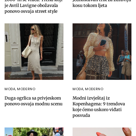
je Avril Lavigne obožavala
kosu tokom ljeta
ponovo osvaja street style
MODA
,
MODERNO
MODA
,
MODERNO
Duga ogrlica sa privjeskom
Modni izvještaj iz
ponovo osvaja modnu scenu
Kopenhagena: 9 trendova
koje ćemo uskoro viđati
posvuda