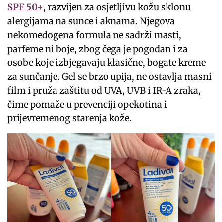
SPF 50+
, razvijen za osjetljivu kožu sklonu
alergijama na sunce i aknama. Njegova
nekomedogena formula ne sadrži masti,
parfeme ni boje, zbog čega je pogodan i za
osobe koje izbjegavaju klasične, bogate kreme
za sunčanje. Gel se brzo upija, ne ostavlja masni
film i pruža zaštitu od UVA, UVB i IR-A zraka,
čime pomaže u prevenciji opekotina i
prijevremenog starenja kože.