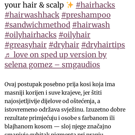
your hair & scalp
#hairhacks
#hairwashhack
#preshampoo
#sandwichmethod
#hairwash
#oilyhairhacks
#oilyhair
#greasyhair
#dryhair
#dryhairtips
♬ love on sped up version by
selena gomez – smgaudios
Ovaj postupak posebno prija kosi koja ima
masniji korijen i suve krajeve, jer štiti
najosjetljivije dijelove od oštećenja, a
istovremeno održava svježinu. Izuzetno dobre
rezultate primjećuju i osobe s farbanom ili
blajhanom kosom — sloj njege značajno
smanjuje gubitak pigmenta pri pranju.