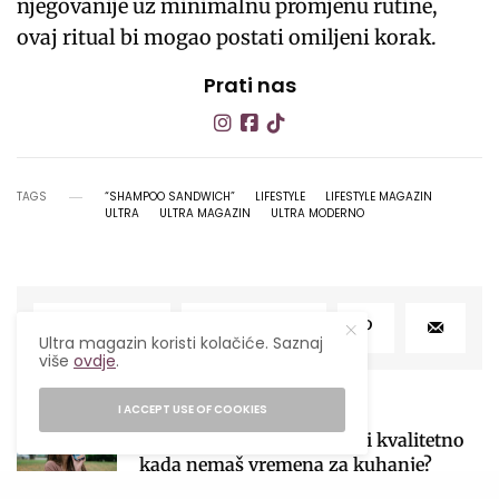
njegovanije uz minimalnu promjenu rutine,
ovaj ritual bi mogao postati omiljeni korak.
Prati nas
TAGS
“SHAMPOO SANDWICH”
LIFESTYLE
LIFESTYLE MAGAZIN
ULTRA
ULTRA MAGAZIN
ULTRA MODERNO
SHARE
TWEET
Ultra magazin koristi kolačiće. Saznaj
više
ovdje
.
NAJPOPULARNIJE
I ACCEPT USE OF COOKIES
Ljetni food hack: Kako jesti kvalitetno
kada nemaš vremena za kuhanje?
27/07/2026
4 MINS READ