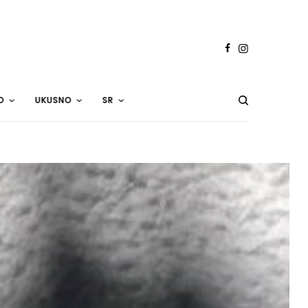
O
UKUSNO
SR