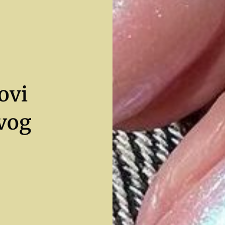
ovi
vog