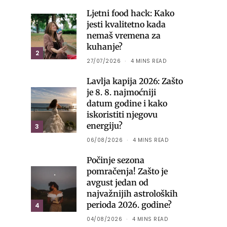
Ljetni food hack: Kako
jesti kvalitetno kada
nemaš vremena za
kuhanje?
2
27/07/2026
4 MINS READ
Lavlja kapija 2026: Zašto
je 8. 8. najmoćniji
datum godine i kako
iskoristiti njegovu
energiju?
3
06/08/2026
4 MINS READ
Počinje sezona
pomračenja! Zašto je
avgust jedan od
najvažnijih astroloških
perioda 2026. godine?
4
04/08/2026
4 MINS READ