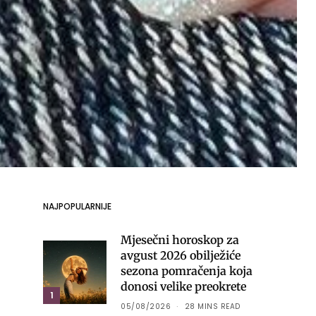
NAJPOPULARNIJE
Mjesečni horoskop za
avgust 2026 obilježiće
sezona pomračenja koja
donosi velike preokrete
1
05/08/2026
28 MINS READ