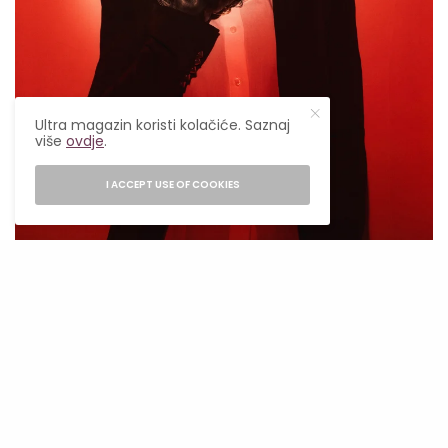
Ultra magazin koristi kolačiće. Saznaj
više
ovdje
.
I ACCEPT USE OF COOKIES
Sea Star
Welcome Day – četvrtak, 22. maj
Sea Star Festival po sedmi će put poželjeti
dobrodošlicu ljetu uz poseban program
Welcome Daya. U umašku lagunu Stella Maris