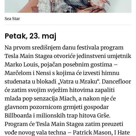
Sea Star
Petak, 23. maj
Na prvom središnjem danu festivala program
Tesla Main Stagea otvoriće jedinstveni umjetnik
Marko Louis, pojačan posebnim gostima –
Marčelom i Nensi s kojima će izvesti himnu
studenata u blokadi „Vatra u Mraku“. Dancefloor
će zatim svojim svježim hitovima zapaliti
mlada pop senzacija Miach, a nakon nje će
glavnom pozornicom grmjeti gospodar
Billboarda i milionskih trap hitova Grše.
Program će Tesla Main Stagea zatim preuzeti
vođe novog vala techna – Patrick Mason, I Hate