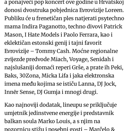
a ponajveći pop koncert ove godine u Hrvatskoj
donosi dvostruka pobjednica Evrovizije Loreen.
Publiku će u frenetičan ples natjerati psytechno
mama Indira Paganotto, techno divovi Patrick
Mason, I Hate Models i Paolo Ferrara, kao i
eklektičan estonski genij i tajni favorit
Evrovizije – Tommy Cash. Moćne regionalne
zvijezde predvode Miach, Voyage, Senidah i
najslušaniji domaći reperi Grše, a prate ih Peki,
Baks, 30Zona, Micka Lifa i jaka elektronska
imena među kojima se ističu Lanna, DJ Jock,
Innēr Sense, DJ Gumja i mnogi drugi.
Kao najnoviji dodatak, lineupu se priključuje
umjetnik jedinstvene energije i predstavnik
balkan soula Marko Louis, a s njim na
pozornicu stižu i posebni gosti – Marčelo &