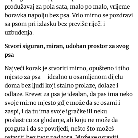
produžavaj za pola sata, malo po malo, vrijeme
boravka napolju bez psa. Vrlo mirno se pozdravi
sa psom pri izlasku bez previše riječi i
uzbuđenja.
Stvori siguran, miran, udoban prostor za svog
psa
Najveći korak je stvoriti mirno, opušteno i tiho
mjesto za psa – idealno u osamljenom dijelu
doma bez ljudi koji stalno prolaze, dolaze i
odlaze. Krevet za psa je idealan, da pas ima neko
svoje mirno mjesto gdje može da se osami i
zaspi, i da tu ima svoje igračke ili neku
poslasticu za glodanje, ali koju ne može da
proguta i da se povrijedi, nešto što možeš
ostaviti bez tvog nadzora. Može se ostaviti