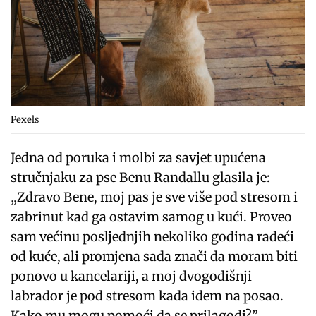
Pexels
Jedna od poruka i molbi za savjet upućena
stručnjaku za pse Benu Randallu glasila je:
„Zdravo Bene, moj pas je sve više pod stresom i
zabrinut kad ga ostavim samog u kući. Proveo
sam većinu posljednjih nekoliko godina radeći
od kuće, ali promjena sada znači da moram biti
ponovo u kancelariji, a moj dvogodišnji
labrador je pod stresom kada idem na posao.
Kako mu mogu pomoći da se prilagodi?”