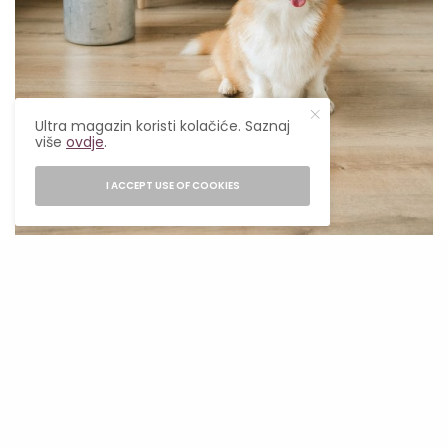
Ultra magazin koristi kolačiće. Saznaj
više
ovdje
.
I ACCEPT USE OF COOKIES
Pexels
Šetnje prije tvog odlaska iz kuće
SEE ALSO
VIJESTI
,
ZANIMLJIVO
Najpoznatiji teatar sjena na svijetu
s predstavom “Pepeljuga” stiže u
Banjaluku