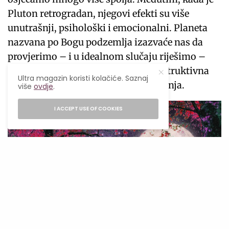
Pluton retrogradan, njegovi efekti su više
unutrašnji, psihološki i emocionalni. Planeta
nazvana po Bogu podzemlja izazvaće nas da
provjerimo – i u idealnom slučaju riješimo –
svoja toksična, negativna i samodestruktivna
Ultra magazin koristi kolačiće. Saznaj
ponašanja, obrasce i sisteme vjerovanja.
više
ovdje
.
I ACCEPT USE OF COOKIES