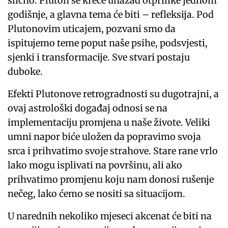
slično. Pluton se kreće unazad otprilike jednom
godišnje, a glavna tema će biti – refleksija. Pod
Plutonovim uticajem, pozvani smo da
ispitujemo teme poput naše psihe, podsvjesti,
sjenki i transformacije. Sve stvari postaju
duboke.
Efekti Plutonove retrogradnosti su dugotrajni, a
ovaj astrološki događaj odnosi se na
implementaciju promjena u naše živote. Veliki
umni napor biće uložen da popravimo svoja
srca i prihvatimo svoje strahove. Stare rane vrlo
lako mogu isplivati na površinu, ali ako
prihvatimo promjenu koju nam donosi rušenje
nečeg, lako ćemo se nositi sa situacijom.
U narednih nekoliko mjeseci akcenat će biti na