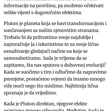
informacije na površinu, pa možemo očekivati
velike vijesti s dugoročnim efektima.
Pluton je planeta koja se bavi transformacijom i
suočavanjem sa našim sjenovitim stranama.
Trebalo bi da prihvatimo svoje najdublje i
najmračnije Ja i iskoristimo to za svoje lično
osnaživanje gledajući načine na koje se
samosabotiramo. Sada je vrijeme da se
zapitamo, šta nas sputava u duhovnoj evoluciji?
Kada se suočimo s tim i odlučimo da napravimo
promjene, postaćemo svjesni da imamo mnogo
više moći nego što mislimo. Najbitnija lična
spoznaja je da vrijedimo.
Kada je Pluton direktan, njegove efekte
osjećamo mnogo više spolja. Međutim, kada je