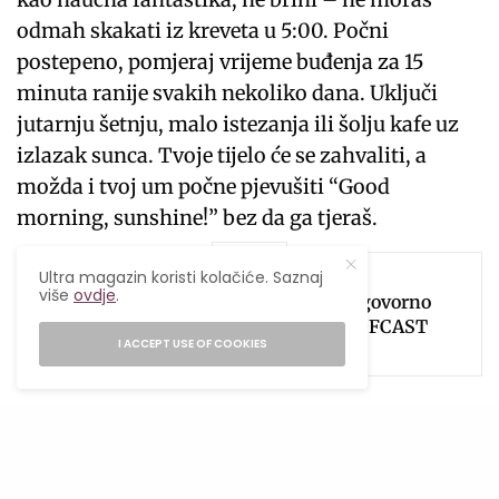
odmah skakati iz kreveta u 5:00. Počni
postepeno, pomjeraj vrijeme buđenja za 15
minuta ranije svakih nekoliko dana. Uključi
jutarnju šetnju, malo istezanja ili šolju kafe uz
izlazak sunca. Tvoje tijelo će se zahvaliti, a
možda i tvoj um počne pjevušiti “Good
morning, sunshine!” bez da ga tjeraš.
SEE ALSO
KUĆNI LJUBIMCI
,
ZANIMLJIVO
Ultra magazin koristi kolačiće. Saznaj
više
ovdje
.
Fostering program i odgovorno
vlasništvo u novoj WOOFCAST
I ACCEPT USE OF COOKIES
epizodi
Rano buđenje možda nije čarobni štapić, ali
izgleda da ima moć da popravi dan – i život. A
ko zna, možda ti upravo izlazak sunca donese