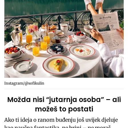
Instagram/@sofikulin
Možda nisi “jutarnja osoba” – ali
možeš to postati
Ako ti ideja o ranom buđenju još uvijek djeluje
kao naučna fantastika, ne brini – ne moraš