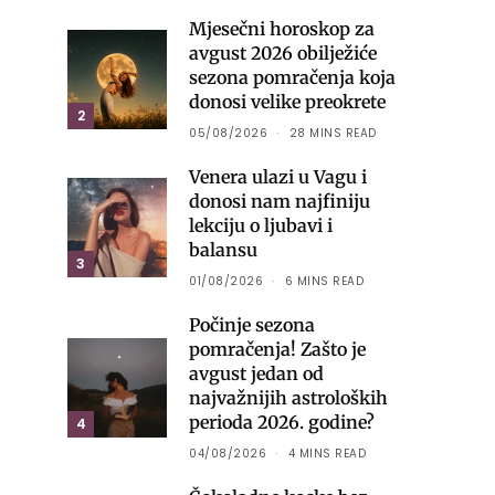
Mjesečni horoskop za
avgust 2026 obilježiće
sezona pomračenja koja
donosi velike preokrete
2
05/08/2026
28 MINS READ
Venera ulazi u Vagu i
donosi nam najfiniju
lekciju o ljubavi i
balansu
3
01/08/2026
6 MINS READ
Počinje sezona
pomračenja! Zašto je
avgust jedan od
najvažnijih astroloških
perioda 2026. godine?
4
04/08/2026
4 MINS READ