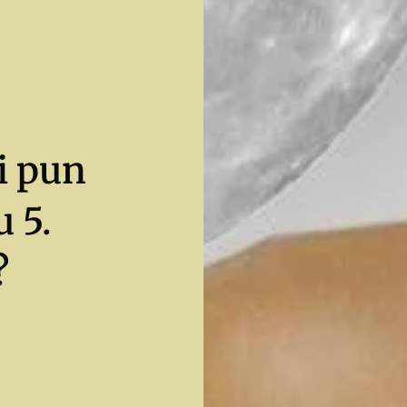
i pun
 5.
?