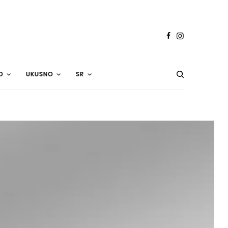
O
UKUSNO
SR