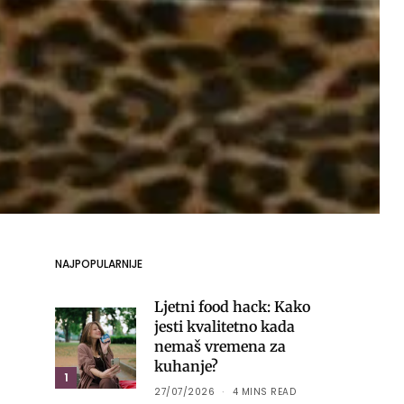
NAJPOPULARNIJE
Ljetni food hack: Kako
jesti kvalitetno kada
nemaš vremena za
kuhanje?
1
27/07/2026
4 MINS READ