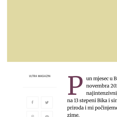
P
ULTRA MAGAZIN
un mjesec u B
novembra 2025
najintenzivni
na 13 stepeni Bika i s
priroda i mi počinjemo
zime.