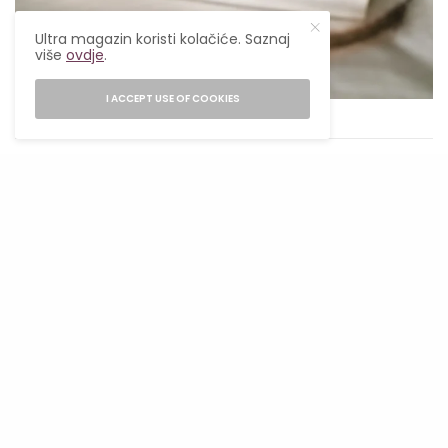
Ultra magazin koristi kolačiće. Saznaj
više
ovdje
.
I ACCEPT USE OF COOKIES
Pexels
Korištenje planera ili digitalnih alata za
praćenje ciljeva može biti od pomoći da
ostanemo fokusirani i organizovani. Osim toga,
stvaranje to-do liste svaki dan može nam
pomoći da se osjećamo produktivnijim i
usmjerimo svoju energiju na najvažnije
zadatke.
Važno je takođe voditi računa o svojoj
mentalnoj i emocionalnoj dobrobiti tokom
jeseni. Razgovar s prijateljima ili stručnjacima