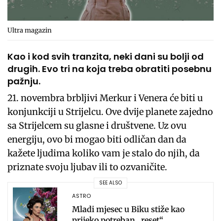
Ultra magazin
Kao i kod svih tranzita, neki dani su bolji od
drugih. Evo tri na koja treba obratiti posebnu
pažnju.
21. novembra brbljivi Merkur i Venera će biti u
konjunkciji u Strijelcu. Ove dvije planete zajedno
sa Strijelcem su glasne i društvene. Uz ovu
energiju, ovo bi mogao biti odličan dan da
kažete ljudima koliko vam je stalo do njih, da
priznate svoju ljubav ili to ozvaničite.
SEE ALSO
ASTRO
Mladi mjesec u Biku stiže kao
prijeko potreban „reset“