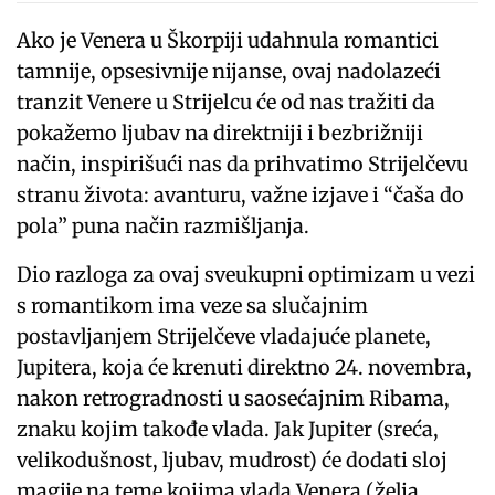
Ako je Venera u Škorpiji udahnula romantici
tamnije, opsesivnije nijanse, ovaj nadolazeći
tranzit Venere u Strijelcu će od nas tražiti da
pokažemo ljubav na direktniji i bezbrižniji
način, inspirišući nas da prihvatimo Strijelčevu
stranu života: avanturu, važne izjave i “čaša do
pola” puna način razmišljanja.
Dio razloga za ovaj sveukupni optimizam u vezi
s romantikom ima veze sa slučajnim
postavljanjem Strijelčeve vladajuće planete,
Jupitera, koja će krenuti direktno 24. novembra,
nakon retrogradnosti u saosećajnim Ribama,
znaku kojim takođe vlada. Jak Jupiter (sreća,
velikodušnost, ljubav, mudrost) će dodati sloj
magije na teme kojima vlada Venera (želja,