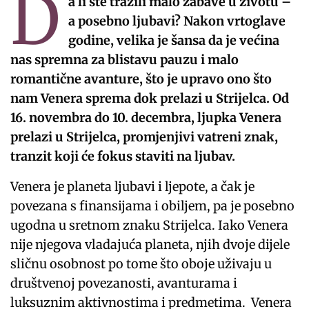
D
a li ste tražili malo zabave u životu –
a posebno ljubavi? Nakon vrtoglave
godine, velika je šansa da je većina
nas spremna za blistavu pauzu i malo
romantične avanture, što je upravo ono što
nam Venera sprema dok prelazi u Strijelca. Od
16. novembra do 10. decembra, ljupka Venera
prelazi u Strijelca, promjenjivi vatreni znak,
tranzit koji će fokus staviti na ljubav.
Venera je planeta ljubavi i ljepote, a čak je
povezana s finansijama i obiljem, pa je posebno
ugodna u sretnom znaku Strijelca. Iako Venera
nije njegova vladajuća planeta, njih dvoje dijele
sličnu osobnost po tome što oboje uživaju u
društvenoj povezanosti, avanturama i
luksuznim aktivnostima i predmetima. Venera