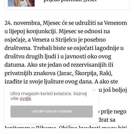
24. novembra, Mjesec će se udružiti sa Venerom
u lijepoj konjunkciji. Mjesec se odnosi na
osjećaje, a Venera u Strijelcu je posebno
društvena. Trebali biste se osjećati lagodnije u
društvu drugih ljudi i u javnosti oko ovog
datuma. Ako ste jedan od rezervisanijih ili
privatnijih znakova (Jarac, Škorpija, Rak),
izađite iz svoje ljušture ovog dana. A ako ste
jedan od društvenih znakova, bićete u još boljoj
Ultra magazin koristi kolačiće. Saznaj
formi.
više
ovdje
.
I, konačno, 9. decembar. Neposredno prije nego
I ACCEPT USE OF COOKIES
što Venera napusti Strijelca, čini kvadrat sa
Jupiterom u Ribama. Obično kvadrati mogu biti