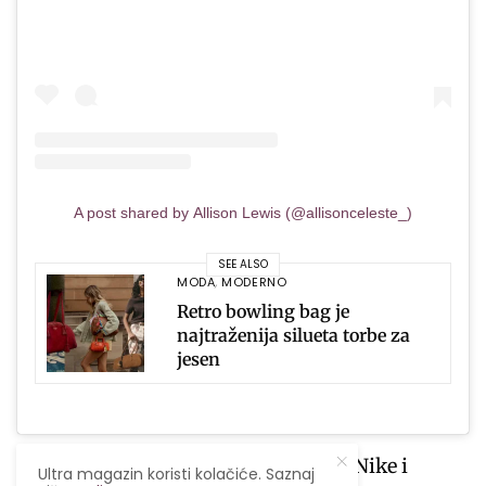
A post shared by Allison Lewis (@allisonceleste_)
SEE ALSO
MODA
,
MODERNO
Retro bowling bag je
najtraženija silueta torbe za
jesen
Mnogi poznati brendovi, kao što su Nike i
Ultra magazin koristi kolačiće. Saznaj