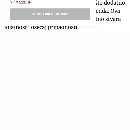
više
ovdje
.
Adidas, nude opcije personalizacije, što dodatno
povećava vezu između potrošača i brenda. Ova
I ACCEPT USE OF COOKIES
prilika da kupci kreiraju nešto unikatno stvara
lojalnost i osećaj pripadnosti.
Takođe, korišćenje održivih materijala i
reciklaža starih patika za kreiranje novih,
personalizovanih modela, doprinosi ekološkoj
svijesti i smanjenju otpada.
Bez obzira na to da li se odlučiš za jednostavne
izmjene ili kompleksne dizajne,
personalizovane patike omogućavaju ti da
nosiš nešto što je istinski tvoje. Ovaj trend
nastavlja da raste, podstičući ljude širom svijeta
da budu jedinstveni i da se izraze kroz svoje
modne izbore.