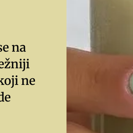
se na
ežniji
koji ne
de