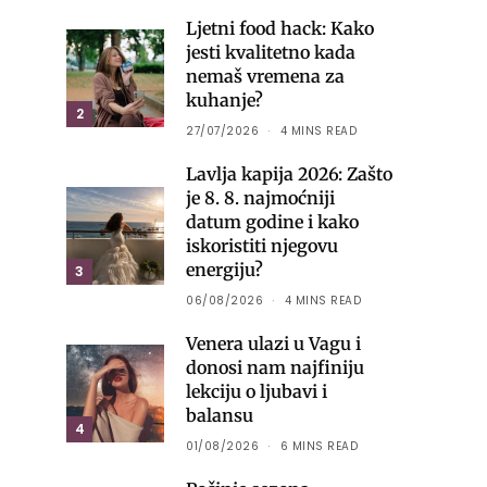
Ljetni food hack: Kako
jesti kvalitetno kada
nemaš vremena za
kuhanje?
2
27/07/2026
4 MINS READ
Lavlja kapija 2026: Zašto
je 8. 8. najmoćniji
datum godine i kako
iskoristiti njegovu
energiju?
3
06/08/2026
4 MINS READ
Venera ulazi u Vagu i
donosi nam najfiniju
lekciju o ljubavi i
balansu
4
01/08/2026
6 MINS READ