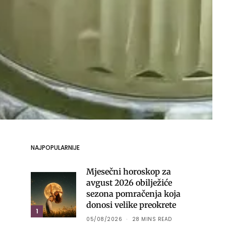
NAJPOPULARNIJE
Mjesečni horoskop za
avgust 2026 obilježiće
sezona pomračenja koja
donosi velike preokrete
1
05/08/2026
28 MINS READ