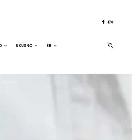
O
UKUSNO
SR