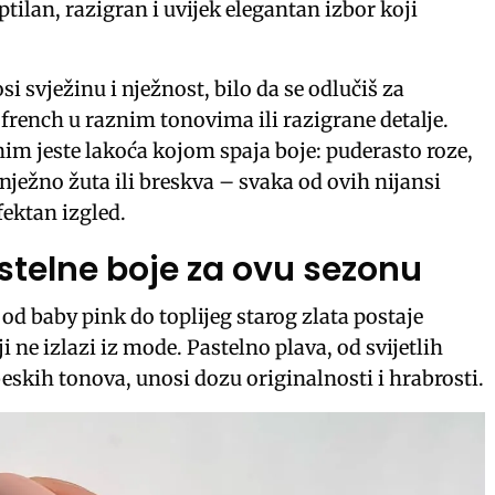
ptilan, razigran i uvijek elegantan izbor koji
i svježinu i nježnost, bilo da se odlučiš za
french u raznim tonovima ili razigrane detalje.
nim jeste lakoća kojom spaja boje: puderasto roze,
nježno žuta ili breskva – svaka od ovih nijansi
fektan izgled.
stelne boje za ovu sezonu
od baby pink do toplijeg starog zlata postaje
ji ne izlazi iz mode. Pastelno plava, od svijetlih
eskih tonova, unosi dozu originalnosti i hrabrosti.