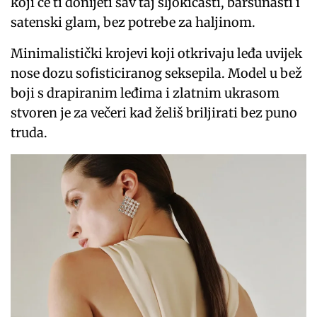
koji će ti donijeti sav taj šljokičasti, baršunasti i
satenski glam, bez potrebe za haljinom.
Minimalistički krojevi koji otkrivaju leđa uvijek
nose dozu sofisticiranog seksepila. Model u bež
boji s drapiranim leđima i zlatnim ukrasom
stvoren je za večeri kad želiš briljirati bez puno
truda.