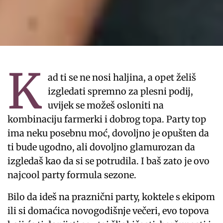
K
ad ti se ne nosi haljina, a opet želiš
izgledati spremno za plesni podij,
uvijek se možeš osloniti na
kombinaciju farmerki i dobrog topa. Party top
ima neku posebnu moć, dovoljno je opušten da
ti bude ugodno, ali dovoljno glamurozan da
izgledaš kao da si se potrudila. I baš zato je ovo
najcool party formula sezone.
Bilo da ideš na praznični party, koktele s ekipom
ili si domaćica novogodišnje večeri, evo topova