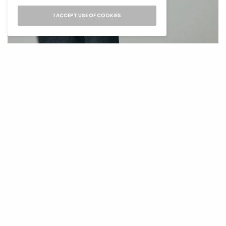
I ACCEPT USE OF COOKIES
H&M
Nosiš li crvenu, znaš da se ne bojiš pažnje.
Asimetrični top s velikom mašnom ili model
koji naglašava ramena uz kožne hlače daje ti
samopouzdanje koje se vidi na prvi pogled.