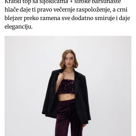
Kratki top sa šljokicama + široke baršunaste
hlače daje ti pravo večernje raspoloženje, a crni
blejzer preko ramena sve dodatno smiruje i daje
eleganciju.