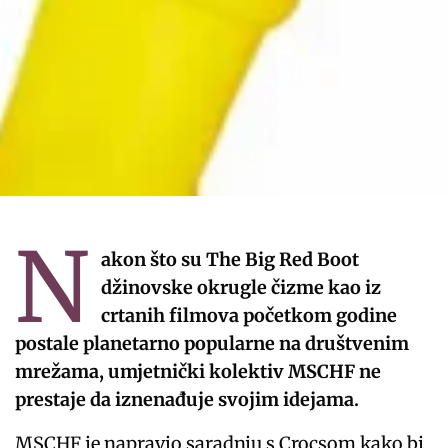
N
akon što su The Big Red Boot
džinovske okrugle čizme kao iz
crtanih filmova početkom godine
postale planetarno popularne na društvenim
mrežama, umjetnički kolektiv MSCHF ne
prestaje da iznenađuje svojim idejama.
MSCHF je napravio saradnju s Crocsom kako bi