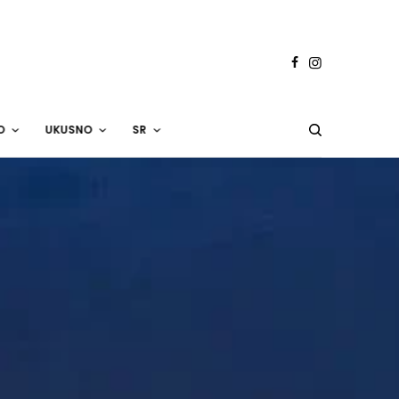
O
UKUSNO
SR