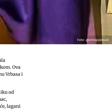
Foto: @zmajadavid
ala
jakom. Ova
nu Vrbasa i
liku od
mac,
će, lagani