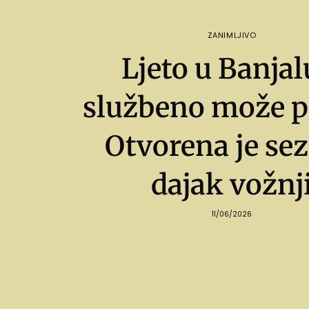
ZANIMLJIVO
Ljeto u Banjal
službeno može p
Otvorena je se
dajak vožnj
11/06/2026