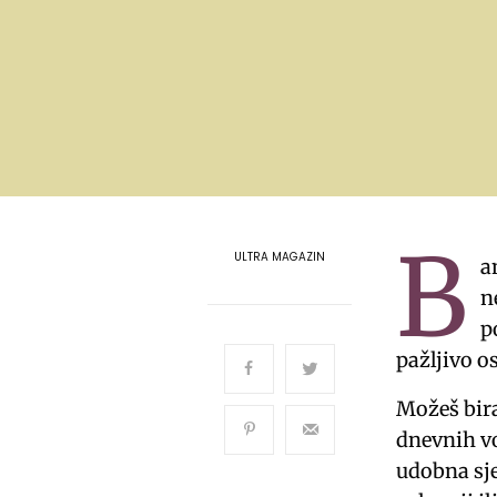
B
ULTRA MAGAZIN
a
n
p
pažljivo o
Možeš bira
dnevnih vo
udobna sje