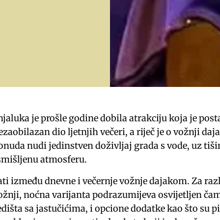
njaluka je prošle godine dobila atrakciju koja je post
ezaobilazan dio ljetnjih večeri, a riječ je o vožnji da
onuda nudi jedinstven doživljaj grada s vode, uz tiši
smišljenu atmosferu.
ti između dnevne i večernje vožnje dajakom. Za raz
žnji, noćna varijanta podrazumijeva osvijetljen ča
dišta sa jastučićima, i opcione dodatke kao što su pi