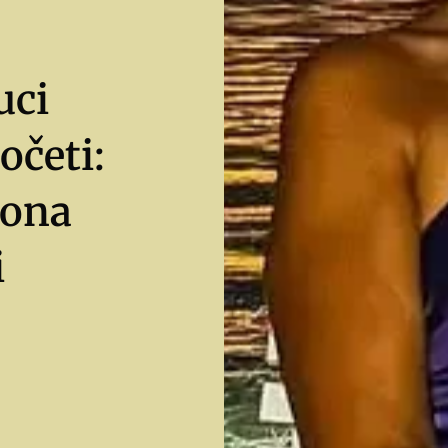
uci
očeti:
zona
i