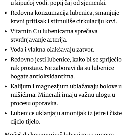
u kipućoj vodi, popij čaj od sjemenki.
Redovna konzumacija lubenica, smanjuje
krvni pritisak i stimuliše cirkulaciju krvi.
Vitamin C u lubenicama sprečava
stvrdnjavanje arterija.
Voda i vlakna olakšavaju zatvor.
Redovno jesti lubenice, kako bi se spriječio
rak prostate. Ne zaboravi da su lubenice
bogate antioksidantima.
Kalijum i magnezijum ublažavaju bolove u
mišićima. Minerali imaju važnu ulogu u
procesu oporavka.
Lubenice uklanjaju amonijak iz jetre i čiste
cijelo tijelo.
Možeš da konzumiraš lubenice na mnogo