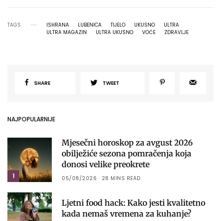
TAGS
ISHRANA
LUBENICA
TIJELO
UKUSNO
ULTRA
ULTRA MAGAZIN
ULTRA UKUSNO
VOĆE
ZDRAVLJE
SHARE
TWEET
NAJPOPULARNIJE
Mjesečni horoskop za avgust 2026
obilježiće sezona pomračenja koja
donosi velike preokrete
1
05/08/2026
28 MINS READ
Ljetni food hack: Kako jesti kvalitetno
kada nemaš vremena za kuhanje?