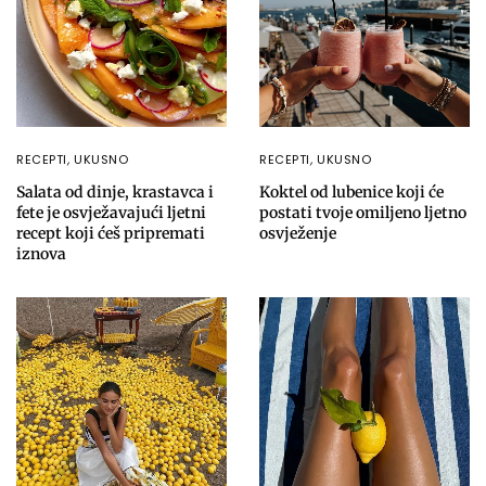
RECEPTI
,
UKUSNO
RECEPTI
,
UKUSNO
Salata od dinje, krastavca i
Koktel od lubenice koji će
fete je osvježavajući ljetni
postati tvoje omiljeno ljetno
recept koji ćeš pripremati
osvježenje
iznova