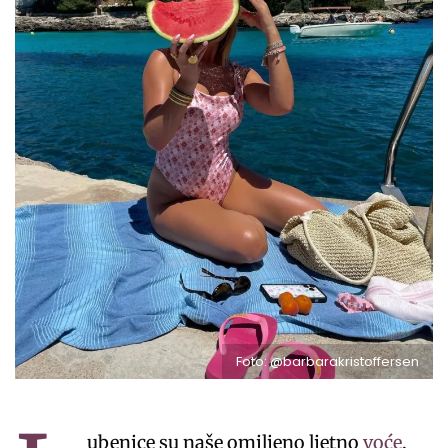
Foto: @barbarakristoffersen
ubenice su naše omiljeno ljetno
voće
.