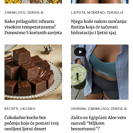
ZANIMLJIVO
,
ZDRAVLJE
LJEPOTA
,
MODERNO
,
ZDRAVLJE
Kako prilagoditi ishranu
Njega kože nakon sunčanja:
visokim temperaturama?
Rutina koja će sačuvati
Donosimo 5 korisnih savjeta
hidrataciju i ljetni sjaj
RECEPTI
,
UKUSNO
ISHRANA
,
ZANIMLJIVO
,
ZDRAVLJE
Čokoladne kocke bez
Zašto su Egipćani Aloe veru
pečenja koje će postati tvoj
nazvali “biljkom
omiljeni ljetni desert
besmrtnosti”?