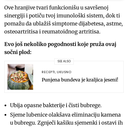
Ove hranjive tvari funkcionišu u savršenoj
sinergiji i potiču tvoj imunološki sistem, dok ti
pomažu da ublažiš simptome dijabetesa, astme,
osteoartritisa i reumatoidnog artritisa.
Evo još nekoliko pogodnosti koje pruža ovaj
sočni plod:
SEE ALSO
RECEPTI
,
UKUSNO
Punjena bundeva je kraljica jeseni!
Ubija opasne bakterije i čisti bubrege.
Sjeme lubenice olakšava eliminaciju kamena
u bubregu. Zgnječi kašiku sjemenki i ostavi ih