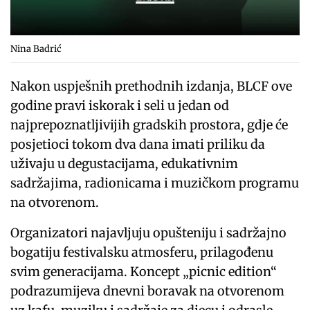
Nina Badrić
Nakon uspješnih prethodnih izdanja, BLCF ove
godine pravi iskorak i seli u jedan od
najprepoznatljivijih gradskih prostora, gdje će
posjetioci tokom dva dana imati priliku da
uživaju u degustacijama, edukativnim
sadržajima, radionicama i muzičkom programu
na otvorenom.
Organizatori najavljuju opušteniju i sadržajno
bogatiju festivalsku atmosferu, prilagođenu
svim generacijama. Koncept „picnic edition“
podrazumijeva dnevni boravak na otvorenom