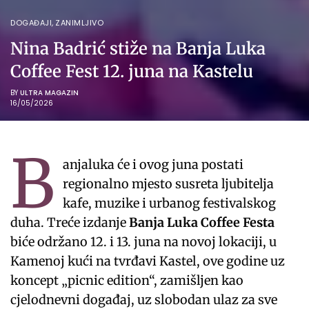
DOGAĐAJI
,
ZANIMLJIVO
Nina Badrić stiže na Banja Luka
Coffee Fest 12. juna na Kastelu
BY
ULTRA MAGAZIN
16/05/2026
B
anjaluka će i ovog juna postati
regionalno mjesto susreta ljubitelja
kafe, muzike i urbanog festivalskog
duha. Treće izdanje
Banja Luka Coffee Festa
biće održano 12. i 13. juna na novoj lokaciji, u
Kamenoj kući na tvrđavi Kastel, ove godine uz
koncept „picnic edition“, zamišljen kao
cjelodnevni događaj, uz slobodan ulaz za sve