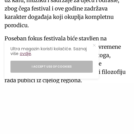
uz kafu, muziku i sadržaje za djecu i odrasle,
zbog čega festival i ove godine zadržava
karakter događaja koji okuplja kompletnu
porodicu.
Poseban fokus festivala biće stavljen na
specialty coffee scenu i promociju savremene
Ultra magazin koristi kolačiće. Saznaj
više
ovdje
.
kulture pripreme kafe. Upravo zbog toga,
otvoren je i poziv za izlagače koji žele
I ACCEPT USE OF COOKIES
predstaviti svoju ponudu, proizvode i filozofiju
rada publici iz cijelog regiona.
SEE ALSO
DOGAĐAJI
,
ZANIMLJIVO
Urnebesna komedija “Selo moje
ljepše od Pariza” ponovo pred bh.
publikom