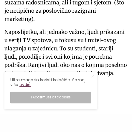
suzama radosnicama, ali i tugom i sjetom. (što
je netipično za poslovično razigrani
marketing).
Naposlijetku, ali jednako važno, ljudi prikazani
u seriji TV spotova, u fokusu su i m:tel-ovog
ulaganja u zajednicu. To su studenti, stariji
ljudi, porodilje i svi oni kojima je potrebna
podrška. Ranjivi ljudi oko nas o kojima posebno
treba misliti u vrijeme praznika i darivanja.
Ultra magazin koristi kolačiće. Saznaj
više
ovdje
.
Prati nas
I ACCEPT USE OF COOKIES
TAGS
LIFESTYLE
LIFESTYLE MAGAZIN
M:TEL
ULTRA
ULTRA MAGAZIN
ULTRA ZANIMLJIVO
ZANIMLJIVO