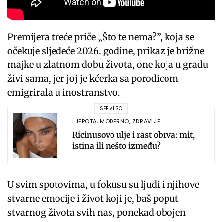
Premijera treće priče „Što te nema?”, koja se
očekuje sljedeće 2026. godine, prikaz je brižne
majke u zlatnom dobu života, one koja u gradu
živi sama, jer joj je kćerka sa porodicom
emigrirala u inostranstvo.
SEE ALSO
LJEPOTA
,
MODERNO
,
ZDRAVLJE
Ricinusovo ulje i rast obrva: mit,
istina ili nešto između?
U svim spotovima, u fokusu su ljudi i njihove
stvarne emocije i život koji je, baš poput
stvarnog života svih nas, ponekad obojen