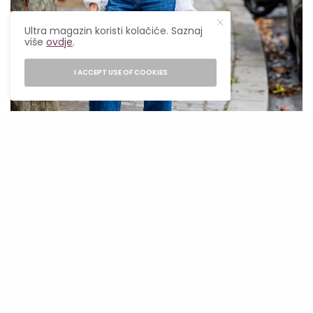
Ultra magazin koristi kolačiće. Saznaj
više
ovdje
.
I ACCEPT USE OF COOKIES
Christian Vierig / Getty Images
Dugačka košulja sa kaskadnim
volanima + baggy farmerke