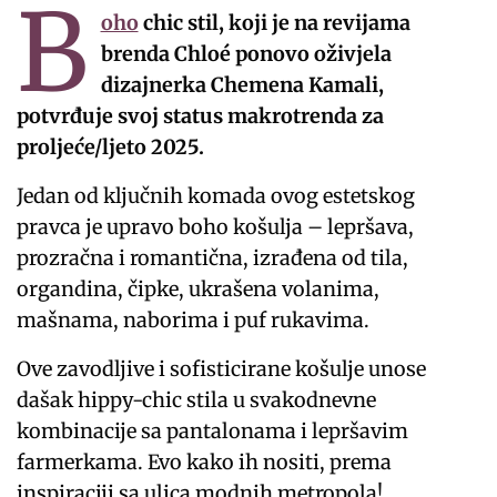
B
oho
chic stil, koji je na revijama
brenda Chloé ponovo oživjela
dizajnerka Chemena Kamali,
potvrđuje svoj status makrotrenda za
proljeće/ljeto 2025.
Jedan od ključnih komada ovog estetskog
pravca je upravo boho košulja – lepršava,
prozračna i romantična, izrađena od tila,
organdina, čipke, ukrašena volanima,
mašnama, naborima i puf rukavima.
Ove zavodljive i sofisticirane košulje unose
dašak hippy-chic stila u svakodnevne
kombinacije sa pantalonama i lepršavim
farmerkama. Evo kako ih nositi, prema
inspiraciji sa ulica modnih metropola!