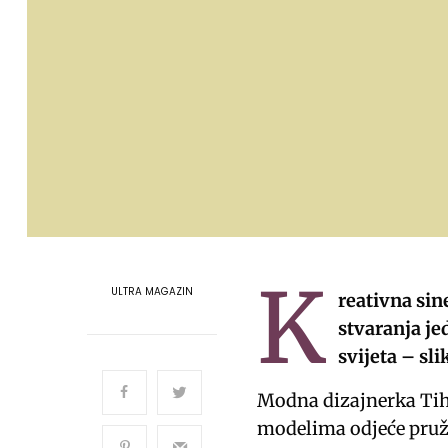
K
ULTRA MAGAZIN
reativna sin
stvaranja je
svijeta – sli
Modna dizajnerka Tih
modelima odjeće pruži