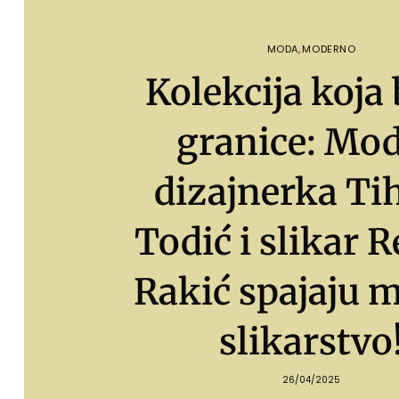
MODA
,
MODERNO
Kolekcija koja 
granice: Mo
dizajnerka Ti
Todić i slikar 
Rakić spajaju 
slikarstvo
26/04/2025