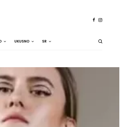
O
UKUSNO
SR