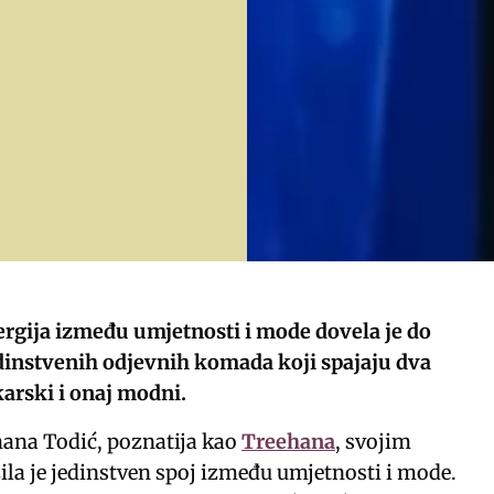
ergija između umjetnosti i mode dovela je do
dinstvenih odjevnih komada koji spajaju dva
karski i onaj modni.
ana Todić, poznatija kao
Treehana
, svojim
la je jedinstven spoj između umjetnosti i mode.