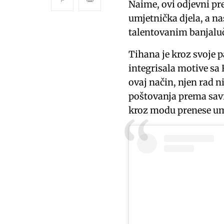
Naime, ovi odjevni pr
umjetnička djela, a na
talentovanim banjal
Tihana je kroz svoje 
integrisala motive s
ovaj način, njen rad n
poštovanja prema savr
kroz modu prenese umj