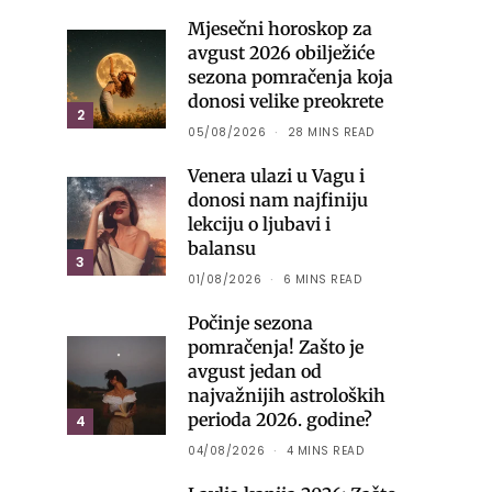
Mjesečni horoskop za
avgust 2026 obilježiće
sezona pomračenja koja
donosi velike preokrete
2
05/08/2026
28 MINS READ
Venera ulazi u Vagu i
donosi nam najfiniju
lekciju o ljubavi i
balansu
3
01/08/2026
6 MINS READ
Počinje sezona
pomračenja! Zašto je
avgust jedan od
najvažnijih astroloških
perioda 2026. godine?
4
04/08/2026
4 MINS READ