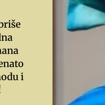
briše
dna
hana
Renato
modu i
!