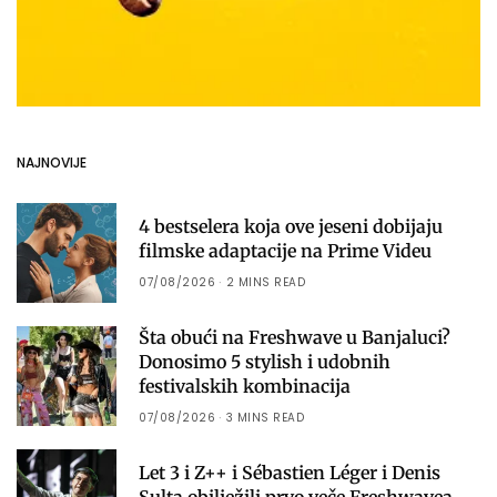
NAJNOVIJE
4 bestselera koja ove jeseni dobijaju
filmske adaptacije na Prime Videu
07/08/2026
2 MINS READ
Šta obući na Freshwave u Banjaluci?
Donosimo 5 stylish i udobnih
festivalskih kombinacija
07/08/2026
3 MINS READ
Let 3 i Z++ i Sébastien Léger i Denis