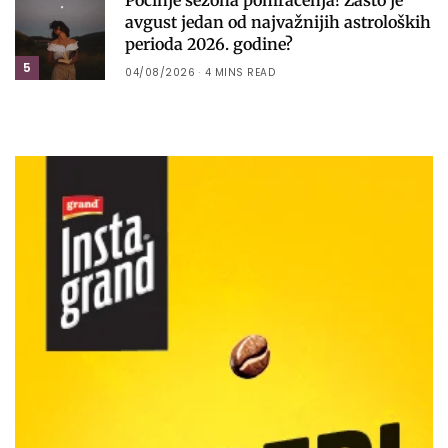
Počinje sezona pomračenja! Zašto je
avgust jedan od najvažnijih astroloških
perioda 2026. godine?
5
04/08/2026
4 MINS READ