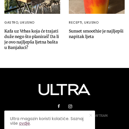
GASTRO
,
UKUSNO
RECEPTI
,
UKUSNO
Kafa uz Vrbas koja će trajati
Sunset smoothie je najljepši
duže nego što planiraš! Da li
napitak ljeta
je ovo najljepša ljetna bašta
u Banjaluci?
© 2026 ULTRA MAGAZIN. SVA PRAVA ZADRŽANA.
PLAY TEAM
Ultra magazin koristi kolačiće. Saznaj
više
ovdje
.
USLOVI KORIŠTENJA