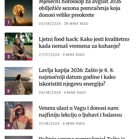
Mjesečni horoskop za avgust 2026
obilježiće sezona pomračenja koja
donosi velike preokrete
1
05/08/2026
28 MINS READ
Ljetni food hack: Kako jesti kvalitetno
kada nemaš vremena za kuhanje?
27/07/2026
4 MINS READ
2
Lavlja kapija 2026: Zašto je 8. 8.
najmoćniji datum godine i kako
iskoristiti njegovu energiju?
3
06/08/2026
4 MINS READ
Venera ulazi u Vagu i donosi nam
najfiniju lekciju o ljubavi i balansu
01/08/2026
6 MINS READ
4