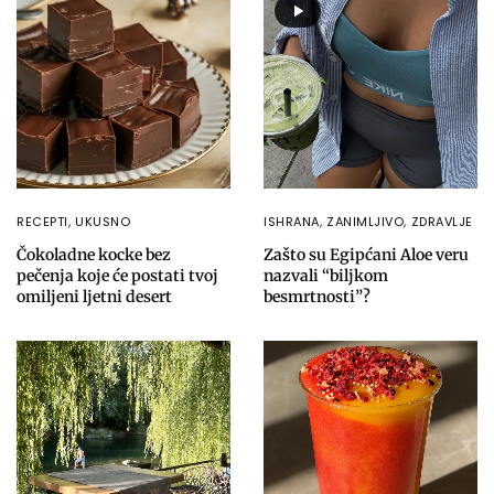
RECEPTI
,
UKUSNO
ISHRANA
,
ZANIMLJIVO
,
ZDRAVLJE
Čokoladne kocke bez
Zašto su Egipćani Aloe veru
pečenja koje će postati tvoj
nazvali “biljkom
omiljeni ljetni desert
besmrtnosti”?