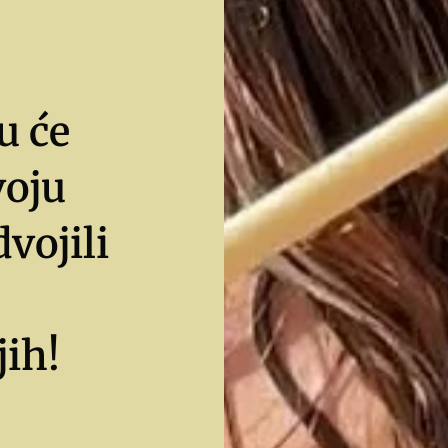
u će
voju
dvojili
jih!