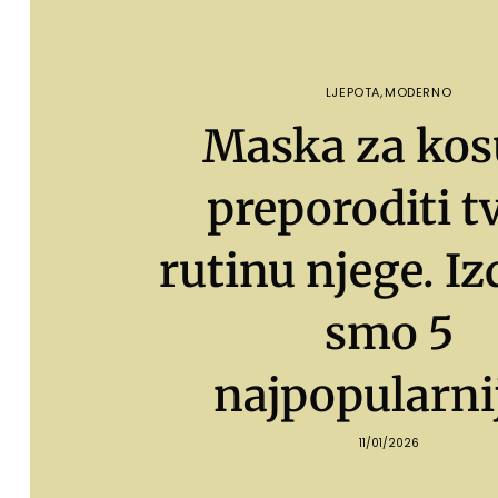
LJEPOTA
,
MODERNO
Maska za kos
preporoditi t
rutinu njege. Iz
smo 5
najpopularni
11/01/2026