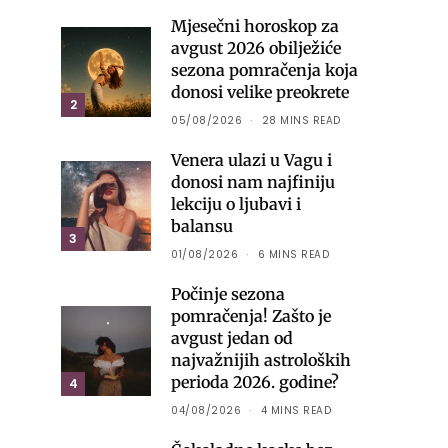
Mjesečni horoskop za
avgust 2026 obilježiće
sezona pomračenja koja
donosi velike preokrete
2
05/08/2026
28 MINS READ
Venera ulazi u Vagu i
donosi nam najfiniju
lekciju o ljubavi i
balansu
3
01/08/2026
6 MINS READ
Počinje sezona
pomračenja! Zašto je
avgust jedan od
najvažnijih astroloških
perioda 2026. godine?
4
04/08/2026
4 MINS READ