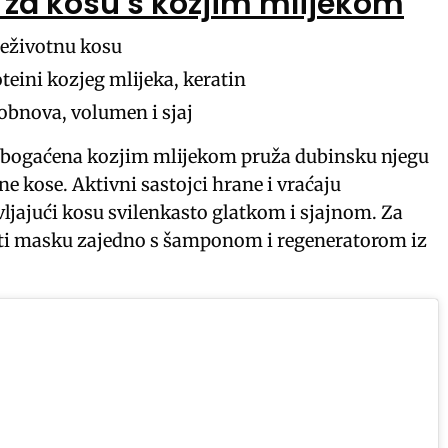
 za kosu s kozjim mlijekom
beživotnu kosu
teini kozjeg mlijeka, keratin
 obnova, volumen i sjaj
obogaćena kozjim mlijekom pruža dubinsku njegu
ne kose. Aktivni sastojci hrane i vraćaju
avljajući kosu svilenkasto glatkom i sjajnom. Za
isti masku zajedno s šamponom i regeneratorom iz