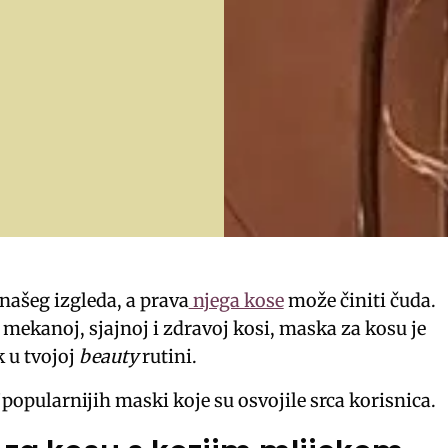
 našeg izgleda, a prava
njega kose
može činiti čuda.
 mekanoj, sjajnoj i zdravoj kosi, maska za kosu je
k u tvojoj
beauty
rutini.
opularnijih maski koje su osvojile srca korisnica.