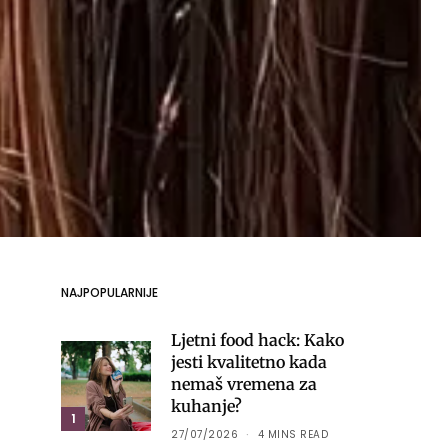
NAJPOPULARNIJE
Ljetni food hack: Kako
jesti kvalitetno kada
nemaš vremena za
kuhanje?
1
27/07/2026
4 MINS READ