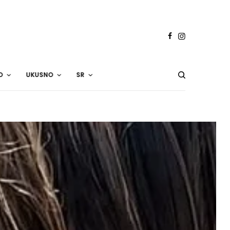
O
UKUSNO
SR