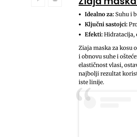
Ziaja maska
Idealno za:
Suhu i 
Ključni sastojci:
Pro
Efekti:
Hidratacija,
Ziaja maska za kosu 
i obnovu suhe i ošteće
elastičnost vlasi, ost
najbolji rezultat kor
iste linije.