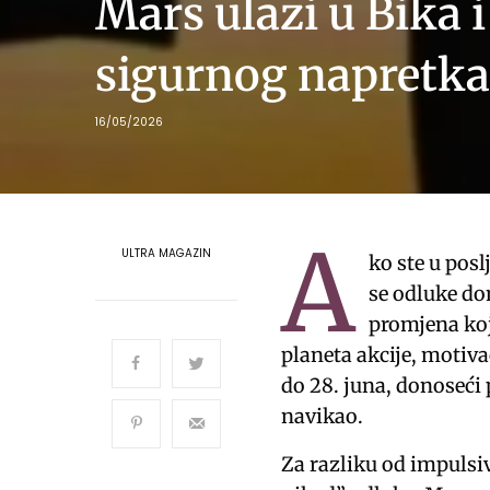
Mars ulazi u Bika i
sigurnog napretka
16/05/2026
A
ULTRA MAGAZIN
ko ste u posl
se odluke do
promjena koj
planeta akcije, motivac
do 28. juna, donoseći
navikao.
Za razliku od impulsivn