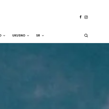
O
UKUSNO
SR