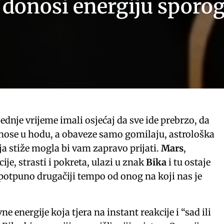
 donosi energiju sporog,
jednje vrijeme imali osjećaj da sve ide prebrzo, da
nose u hodu, a obaveze samo gomilaju, astrološka
a stiže mogla bi vam zapravo prijati.
Mars
,
ije, strasti i pokreta, ulazi u znak
Bika
i tu ostaje
 potpuno drugačiji tempo od onog na koji nas je
e energije koja tjera na instant reakcije i “sad ili