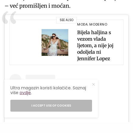
– već promišljen i moćan.
SEE ALSO
MODA
,
MODERNO
Bijela haljina s
vezom vlada
ljetom, a nije joj
odoljela ni
Jennifer Lopez
Ultra magazin koristi kolačiće. Saznaj
više
ovdje
.
I ACCEPT USE OF COOKIES