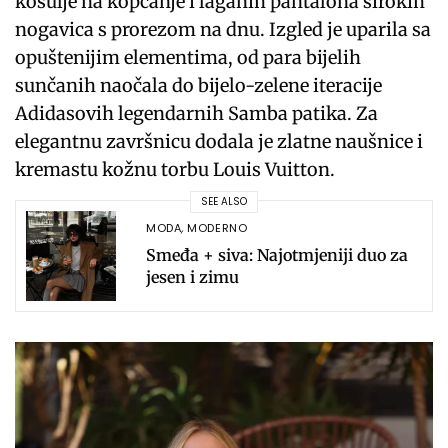
košulje na kopčanje i laganih pantalona širokih
nogavica s prorezom na dnu. Izgled je uparila sa
opuštenijim elementima, od para bijelih
sunčanih naočala do bijelo-zelene iteracije
Adidasovih legendarnih Samba patika. Za
elegantnu završnicu dodala je zlatne naušnice i
kremastu kožnu torbu Louis Vuitton.
SEE ALSO
MODA
,
MODERNO
Smeđa + siva: Najotmjeniji duo za
jesen i zimu