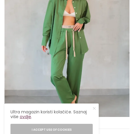
Ultra magazin koristi kolačiće. Saznaj
više
ovdje
.
Bebe by dunja
I ACCEPT USE OF COOKIES