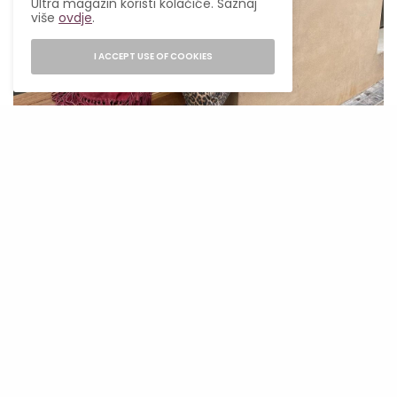
Ultra magazin koristi kolačiće. Saznaj
više
ovdje
.
I ACCEPT USE OF COOKIES
@alexsegurasanz
Evo nekoliko načina kako da nosiš leopard
print.