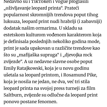
Nedavno su i TikTokeri i Vogue proglasili
„oživljavanje leopard printa“. Prateći
popularnost skromnijih trendova poput tihog
luksuza, leopard print nudi hrabriji (i zabavniji)
dodatak našim ormarima. U skladu sa
estetskom kulturom vođenom karakterom koja
je definisala poslednjih nekoliko godina mode,
print je sada upakovan u različite trendove kao
što su „mafijaška supruga“ i „djevojka rock
zvijezde“. A uz nedavne slavne osobe poput
Emily Ratajkowski, koja je u novu godinu
ušetala sa leopard printom, i Rosamund Pike,
koja je nosila ne jedan, ne dva, već tri stila
leopard printa na svojoj press turneji za film
Saltburn, zvijezde su odlučne da leopard print
ponovo postane fenomen.