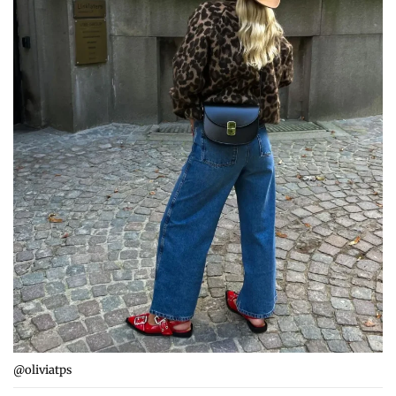
@oliviatps