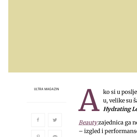
A
ULTRA MAGAZIN
ko si u posl
u, velike su 
Hydrating L
Beauty
zajednica ga ne
– izgled i performans