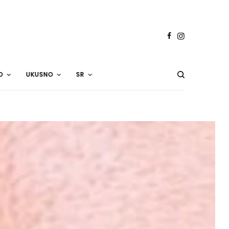
O
UKUSNO
SR