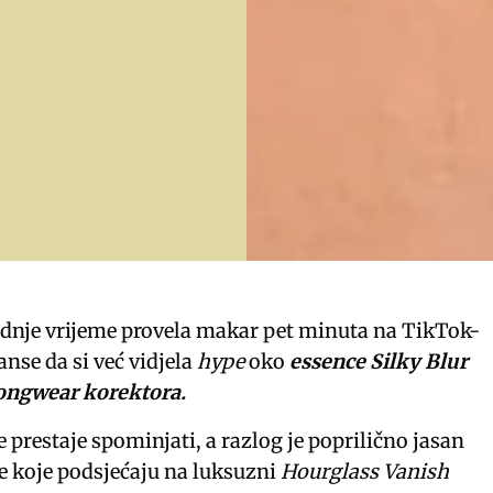
jednje vrijeme provela makar pet minuta na TikTok-
šanse da si već vidjela
hype
oko
essence Silky Blur
ongwear korektora.
 prestaje spominjati, a razlog je poprilično jasan
e koje podsjećaju na luksuzni
Hourglass Vanish