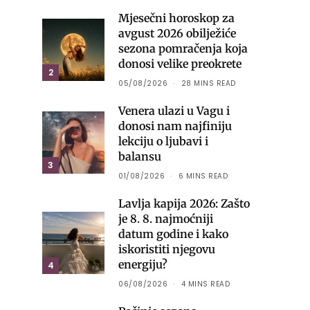
Mjesečni horoskop za
avgust 2026 obilježiće
sezona pomračenja koja
donosi velike preokrete
2
05/08/2026
28 MINS READ
Venera ulazi u Vagu i
donosi nam najfiniju
lekciju o ljubavi i
balansu
3
01/08/2026
6 MINS READ
Lavlja kapija 2026: Zašto
je 8. 8. najmoćniji
datum godine i kako
iskoristiti njegovu
energiju?
4
06/08/2026
4 MINS READ