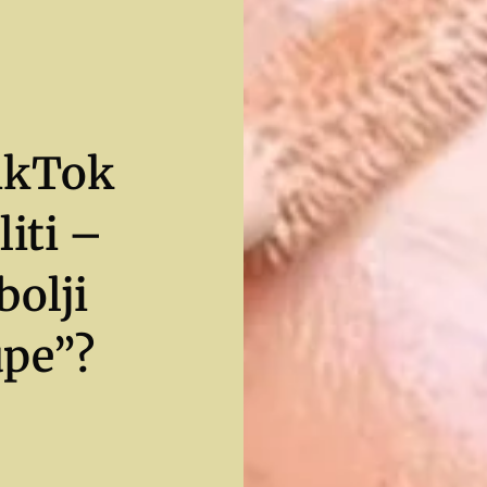
TikTok
liti –
bolji
upe”?