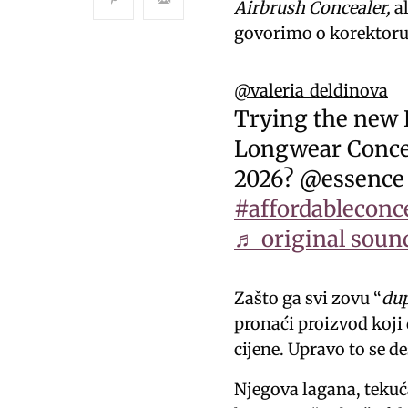
Airbrush Concealer,
al
govorimo o korektoru 
@valeria_deldinova
Trying the new 
Longwear Conce
2026? @essence
#affordableconc
♬ original soun
Zašto ga svi zovu “
du
pronaći proizvod koji d
cijene. Upravo to se d
Njegova lagana, tekuć