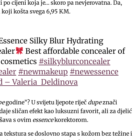
i po cijeni koja je… skoro pa nevjerovatna. Da,
koji košta svega 6,95 KM.
Essence Silky Blur Hydrating
aler
Best affordable concealer of
 cosmetics
#silkyblurconcealer
ealer
#newmakeup
#newessence
d – Valeria Deldinova
pe
godine”? U svijetu ljepote riječ
dupe
znači
aje sličan efekt kao luksuzni favorit, ali za djelić
ešava s ovim
essence
korektorom.
a tekstura se doslovno stapa s kožom bez težine i