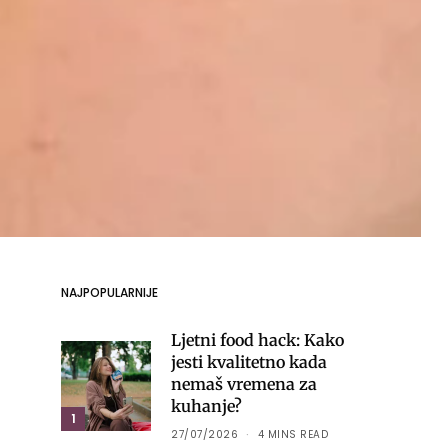
NAJPOPULARNIJE
Ljetni food hack: Kako
jesti kvalitetno kada
nemaš vremena za
kuhanje?
1
27/07/2026
4 MINS READ