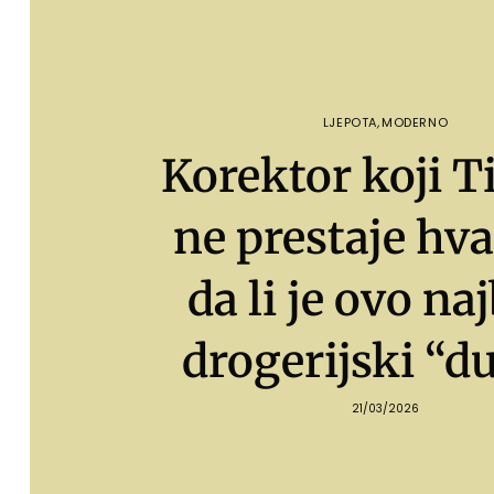
LJEPOTA
,
MODERNO
Korektor koji 
ne prestaje hva
da li je ovo naj
drogerijski “d
21/03/2026