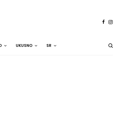
O
UKUSNO
SR