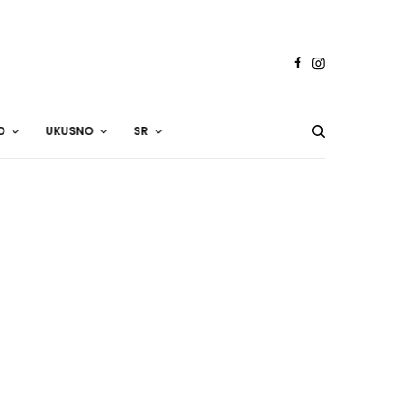
O
UKUSNO
SR