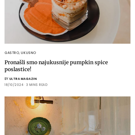
GASTRO
,
UKUSNO
Pronašli smo najukusnije pumpkin spice
poslastice!
BY
ULTRA MAGAZIN
18/10/2024
3 MINS READ