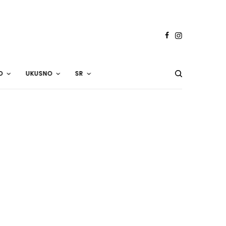
O
UKUSNO
SR