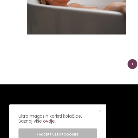
1
Ultra magazin koristi kolačiće.
Saznaj više
ovdje
.
I ACCEPT USE OF COOKIES