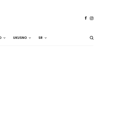
O
UKUSNO
SR