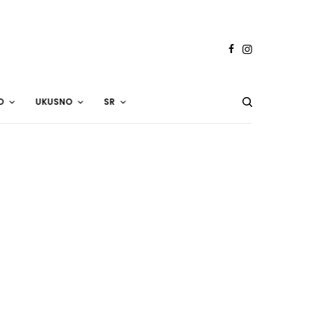
O
UKUSNO
SR