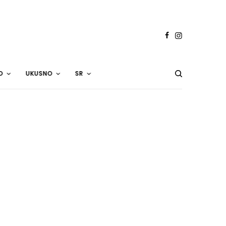
O
UKUSNO
SR