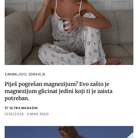
ZANIMLJIVO
,
ZDRAVLJE
Piješ pogrešan magnezijum? Evo zašto je
magnezijum glicinat jedini koji ti je zaista
potreban.
BY
ULTRA MAGAZIN
11/03/2026
4 MINS READ