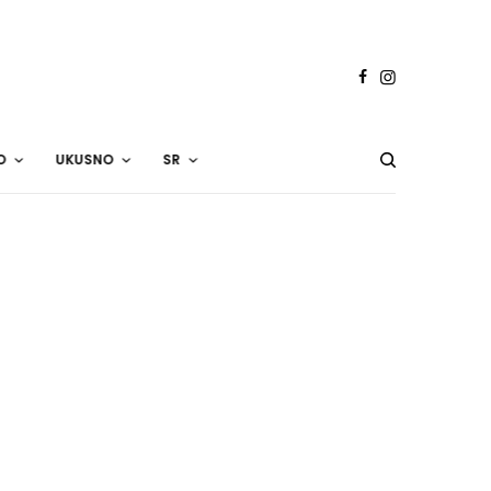
O
UKUSNO
SR