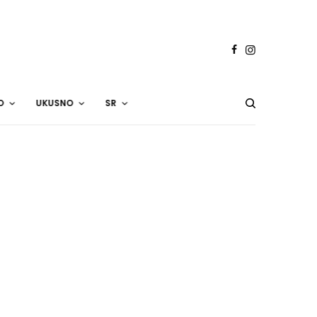
O
UKUSNO
SR