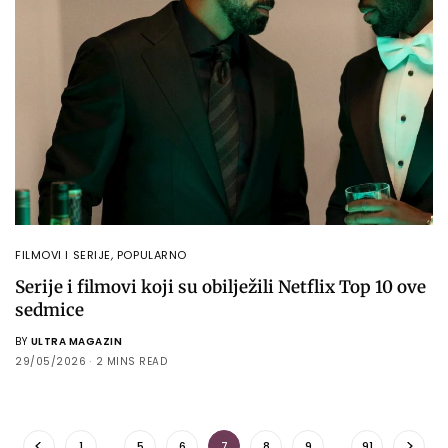
FILMOVI I SERIJE
,
POPULARNO
Serije i filmovi koji su obilježili Netflix Top 10 ove
sedmice
BY
ULTRA MAGAZIN
29/05/2026
2 MINS READ
1
…
5
6
7
8
9
…
91