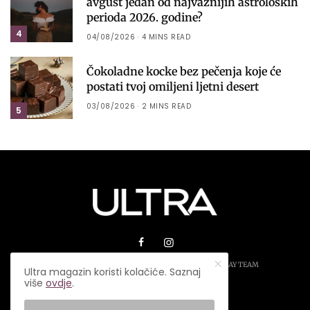
avgust jedan od najvažnijih astroloških
perioda 2026. godine?
4
04/08/2026
4 MINS READ
Čokoladne kocke bez pečenja koje će
postati tvoj omiljeni ljetni desert
03/08/2026
2 MINS READ
5
© 2026 ULTRA MAGAZIN. SVA PRAVA ZADRŽANA.
PLAY TEAM
Ultra magazin koristi kolačiće. Saznaj
više
ovdje
.
USLOVI KORIŠTENJA
IMPRESSUM