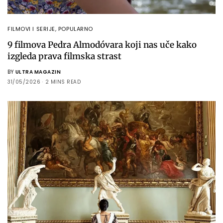
FILMOVI I SERIJE
,
POPULARNO
9 filmova Pedra Almodóvara koji nas uče kako
izgleda prava filmska strast
BY
ULTRA MAGAZIN
31/05/2026
2 MINS READ