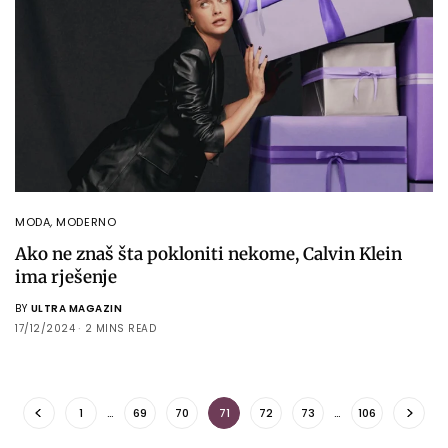
MODA
,
MODERNO
Ako ne znaš šta pokloniti nekome, Calvin Klein
ima rješenje
BY
ULTRA MAGAZIN
17/12/2024
2 MINS READ
1
…
69
70
71
72
73
…
106