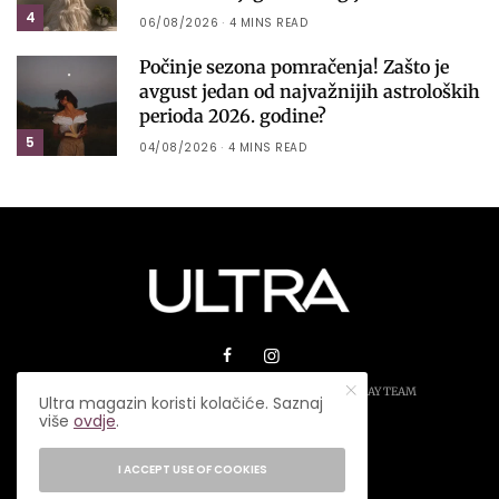
4
06/08/2026
4 MINS READ
Počinje sezona pomračenja! Zašto je
avgust jedan od najvažnijih astroloških
perioda 2026. godine?
5
04/08/2026
4 MINS READ
© 2026 ULTRA MAGAZIN. SVA PRAVA ZADRŽANA.
PLAY TEAM
Ultra magazin koristi kolačiće. Saznaj
više
ovdje
.
USLOVI KORIŠTENJA
IMPRESSUM
I ACCEPT USE OF COOKIES