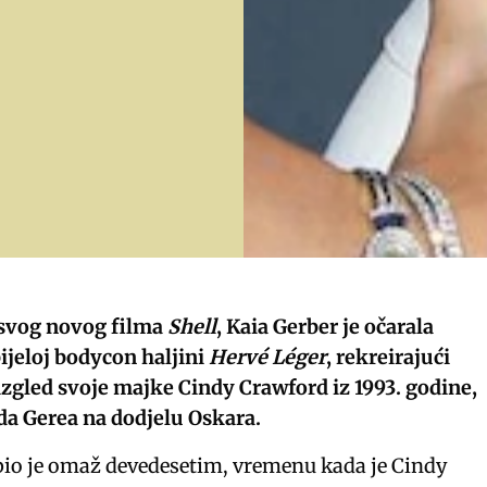
 svog novog filma
Shell
, Kaia Gerber je očarala
ijeloj bodycon haljini
Hervé Léger
, rekreirajući
izgled svoje majke Cindy Crawford iz 1993. godine,
rda Gerea na dodjelu Oskara.
bio je omaž devedesetim, vremenu kada je Cindy