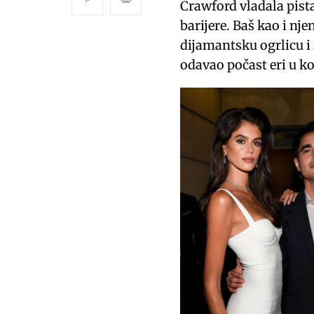
Crawford vladala pist
barijere. Baš kao i nj
dijamantsku ogrlicu i 
odavao počast eri u ko