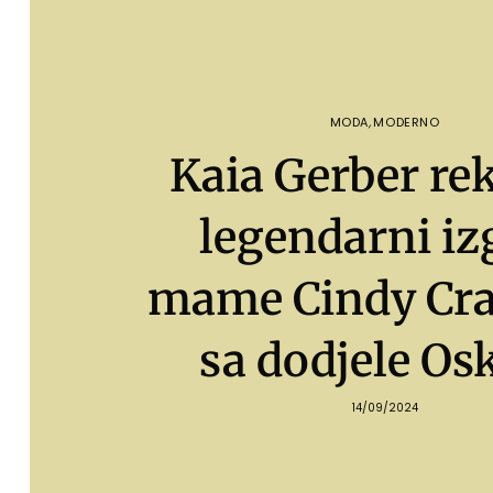
MODA
,
MODERNO
Kaia Gerber rek
legendarni iz
mame Cindy Cr
sa dodjele Os
14/09/2024