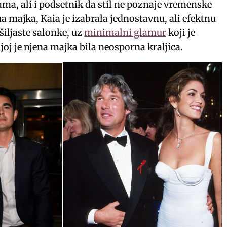
ama, ali i podsetnik da stil ne poznaje vremenske
ena majka, Kaia je izabrala jednostavnu, ali efektnu
šiljaste salonke, uz
minimalni glamur
koji je
joj je njena majka bila neosporna kraljica.