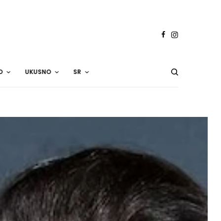
O
UKUSNO
SR