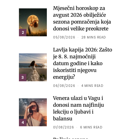
Mjesečni horoskop za
avgust 2026 obilježiće
sezona pomračenja koja
donosi velike preokrete
2
05/08/2026
28 MINS READ
Lavlja kapija 2026: Zašto
je 8. 8. najmoćniji
datum godine i kako
iskoristiti njegovu
energiju?
3
06/08/2026
4 MINS READ
Venera ulazi u Vagu i
donosi nam najfiniju
lekciju o ljubavi i
balansu
4
01/08/2026
6 MINS READ