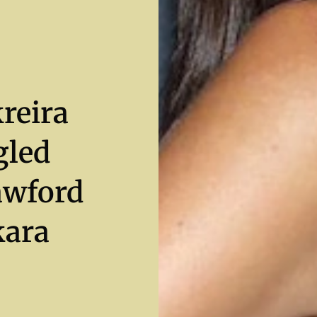
reira
gled
awford
kara