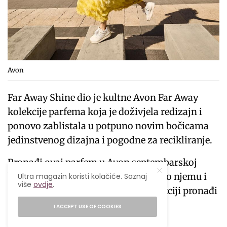
Avon
Far Away Shine dio je kultne Avon Far Away
kolekcije parfema koja je doživjela redizajn i
ponovo zablistala u potpuno novim bočicama
jedinstvenog dizajna i pogodne za recikliranje.
Pronađi ovaj parfem u Avon septembarskoj
brošuri po cijeni od 35,90 KM, a više o njemu i
Ultra magazin koristi kolačiće. Saznaj
više
ovdje
.
cijeloj redizajniranoj Far Away kolekciji pronađi
na
www.avon.ba
I ACCEPT USE OF COOKIES