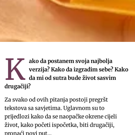
K
ako da postanem svoja najbolja
verzija? Kako da izgradim sebe? Kako
da mi od sutra bude život sasvim
drugačiji?
Za svako od ovih pitanja postoji pregršt
tekstova sa savjetima. Uglavnom su to
prijedlozi kako da se naopačke okrene cijeli
život, kako početi ispočetka, biti drugačiji,
pronaći novi put…