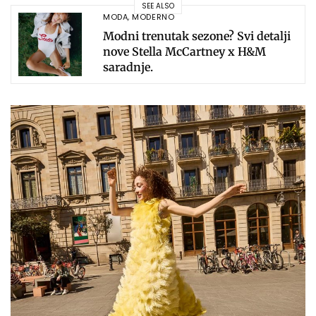
SEE ALSO
MODA
,
MODERNO
Modni trenutak sezone? Svi detalji
nove Stella McCartney x H&M
saradnje.