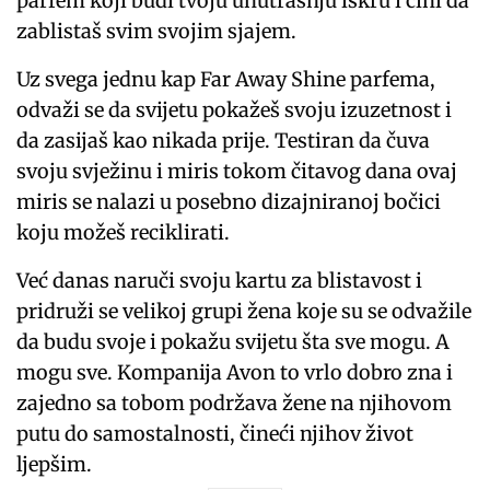
parfem koji budi tvoju unutrašnju iskru i čini da
zablistaš svim svojim sjajem.
Uz svega jednu kap Far Away Shine parfema,
odvaži se da svijetu pokažeš svoju izuzetnost i
da zasijaš kao nikada prije. Testiran da čuva
svoju svježinu i miris tokom čitavog dana ovaj
miris se nalazi u posebno dizajniranoj bočici
koju možeš reciklirati.
Već danas naruči svoju kartu za blistavost i
pridruži se velikoj grupi žena koje su se odvažile
da budu svoje i pokažu svijetu šta sve mogu. A
mogu sve. Kompanija Avon to vrlo dobro zna i
zajedno sa tobom podržava žene na njihovom
putu do samostalnosti, čineći njihov život
ljepšim.