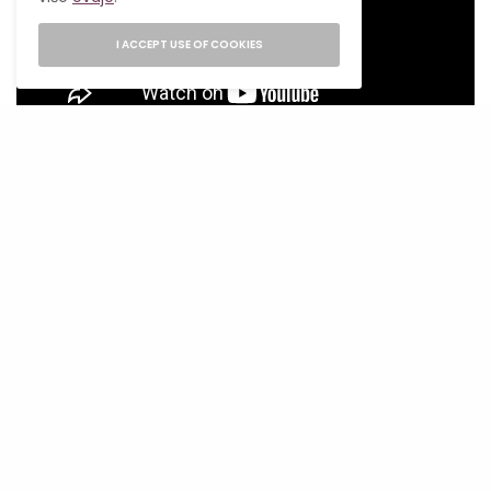
I ACCEPT USE OF COOKIES
Povratak kultnih franšiza
Hollywood se do 2026. gotovo potpuno oslanja
na nastavke i rebootove. Tako nas očekuju i
novi nastavci filmova
Toy Story.
A
nimirana
franšiza
Toy Story
ove godine dobija svoj peti
nastavak, a omiljeni junaci Woody, Buzz, Jessie i
ostatak ekipe suočiće se s potpuno novim
izazovima. Ovoga puta priča istražuje sudar
klasičnih igračaka i moderne tehnologije,
odnosno svijeta elektronike koji sve više
preuzima dječju pažnju. Već sada se očekuje da