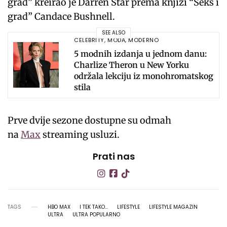
grad” kreirao je Darren Star prema knjizi “Seks i
grad” Candace Bushnell.
SEE ALSO
CELEBRITY
,
MODA
,
MODERNO
5 modnih izdanja u jednom danu:
Charlize Theron u New Yorku
održala lekciju iz monohromatskog
stila
Prve dvije sezone dostupne su odmah
na
Max
streaming usluzi.
Prati nas
TAGS
HBO MAX
I TEK TAKO...
LIFESTYLE
LIFESTYLE MAGAZIN
ULTRA
ULTRA POPULARNO