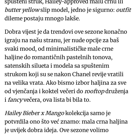
spušteni struk, Hailey-approved malu crnu ili
butter yellow
slip model, jedno je sigurno:
outfit
dileme postaju mnogo lakše.
Dobra vijest je da trendovi ove sezone konačno
igraju na našu stranu, jer nude opcije za baš
svaki mood, od minimalističke male crne
haljine do romantičnih pastelnih tonova,
satenskih silueta i modela sa spuštenim
strukom koji su se nakon Chanel revije vratili
na velika vrata. Ako bismo izbor haljina za sve
od vjenčanja i koktel večeri do
rooftop
druženja
i
fancy
večera, ova lista bi bila to.
Hailey Bieber x Mango
kolekcija samo je
potvrdila ono što već znamo: mala crna haljina
je uvijek dobra ideja. Ove sezone volimo