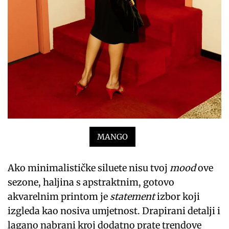
MANGO
Ako minimalističke siluete nisu tvoj
mood
ove
sezone, haljina s apstraktnim, gotovo
akvarelnim printom je
statement
izbor koji
izgleda kao nosiva umjetnost. Drapirani detalji i
lagano nabrani kroj dodatno prate trendove