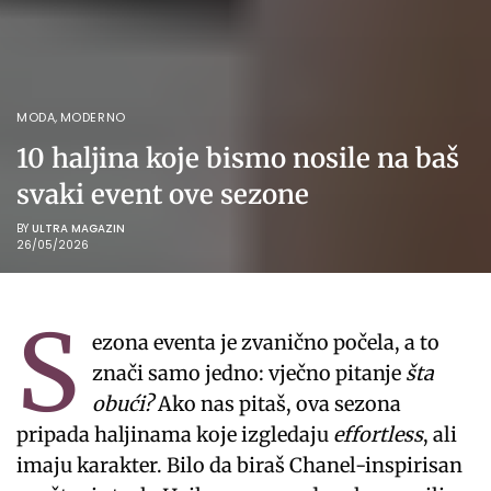
MODA
,
MODERNO
10 haljina koje bismo nosile na baš
svaki event ove sezone
BY
ULTRA MAGAZIN
26/05/2026
S
ezona eventa je zvanično počela, a to
znači samo jedno: vječno pitanje
šta
obući?
Ako nas pitaš, ova sezona
pripada haljinama koje izgledaju
effortless
, ali
imaju karakter. Bilo da biraš Chanel-inspirisan