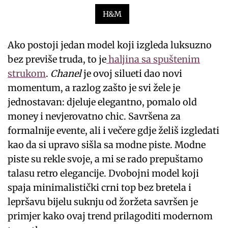
H&M
Ako postoji jedan model koji izgleda luksuzno
bez previše truda, to je
haljina sa spuštenim
strukom
.
Chanel
je ovoj silueti dao novi
momentum, a razlog zašto je svi žele je
jednostavan: djeluje elegantno, pomalo old
money i nevjerovatno chic. Savršena za
formalnije evente, ali i večere gdje želiš izgledati
kao da si upravo sišla sa modne piste. Modne
piste su rekle svoje, a mi se rado prepuštamo
talasu retro elegancije. Dvobojni model koji
spaja minimalistički crni top bez bretela i
lepršavu bijelu suknju od žoržeta savršen je
primjer kako ovaj trend prilagoditi modernom