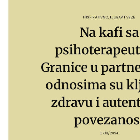
INSPIRATIVNO
,
LJUBAV I VEZE
Na kafi sa
psihoterapeu
Granice u partn
odnosima su kl
zdravu i auten
povezanos
02/11/2024