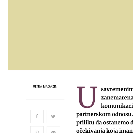
U
ULTRA MAGAZIN
savremenim 
zanemarena 
komunikacij
partnerskom odnosu. 
priliku da ostanemo d
očekivanja koja imamo