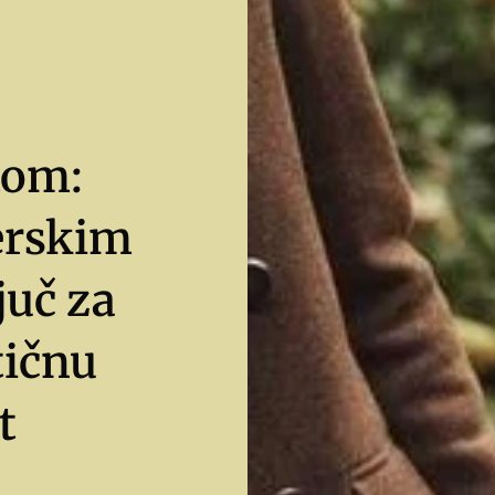
tom:
erskim
juč za
tičnu
t