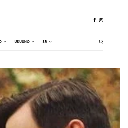
O
UKUSNO
SR