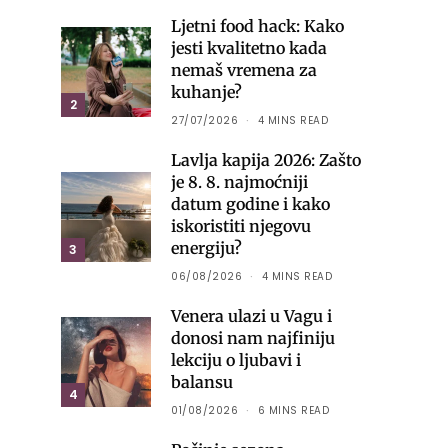
Ljetni food hack: Kako
jesti kvalitetno kada
nemaš vremena za
kuhanje?
2
27/07/2026
4 MINS READ
Lavlja kapija 2026: Zašto
je 8. 8. najmoćniji
datum godine i kako
iskoristiti njegovu
energiju?
3
06/08/2026
4 MINS READ
Venera ulazi u Vagu i
donosi nam najfiniju
lekciju o ljubavi i
balansu
4
01/08/2026
6 MINS READ