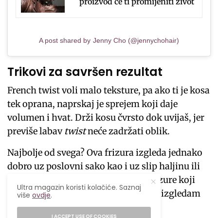
proizvod će ti promijeniti život
A post shared by Jenny Cho (@jennychohair)
Trikovi za savršen rezultat
French twist voli malo teksture, pa ako ti je kosa
tek oprana, naprskaj je sprejem koji daje
volumen i hvat. Drži kosu čvrsto dok uvijaš, jer
previše labav
twist
neće zadržati oblik.
Najbolje od svega? Ova frizura izgleda jednako
dobro uz poslovni sako kao i uz slip haljinu ili
oversized
džemper. To je onaj tip frizure koji
Ultra magazin koristi kolačiće. Saznaj
govori: „nisam se previše trudila, ali izgledam
više
ovdje
.
fantastično“.
I ACCEPT USE OF COOKIES