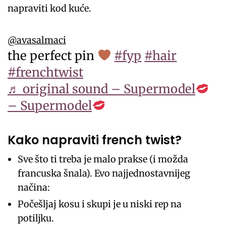
napraviti kod kuće.
@avasalmaci
the perfect pin
#fyp
#hair
#frenchtwist
♬ original sound – Supermodel
– Supermodel
Kako napraviti french twist?
Sve što ti treba je malo prakse (i možda
francuska šnala). Evo najjednostavnijeg
načina:
Počešljaj kosu i skupi je u niski rep na
potiljku.