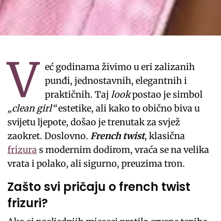
V
eć godinama živimo u eri zalizanih
punđi, jednostavnih, elegantnih i
praktičnih. Taj
look
postao je simbol
„clean girl“
estetike, ali kako to obično biva u
svijetu ljepote, došao je trenutak za svjež
zaokret. Doslovno.
French twist
, klasična
frizura
s modernim dodirom, vraća se na velika
vrata i polako, ali sigurno, preuzima tron.
Zašto svi pričaju o french twist
frizuri?